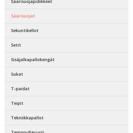
Säärisuojapidikkeet
Säärisuojat
Sekuntikellot
Setit
Sisäjalkapallokengät
Sukat
T-paidat
Teipit
Tekniikkapallot
Temppufiguurit