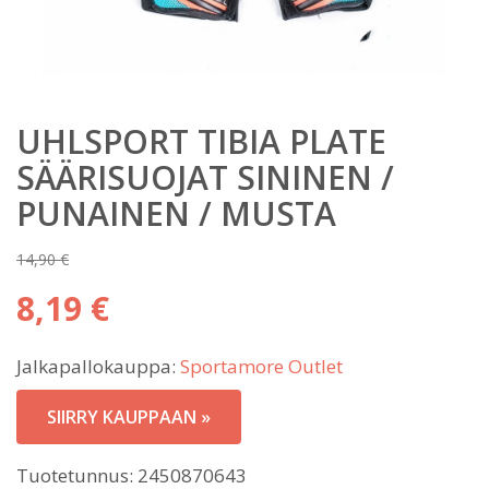
UHLSPORT TIBIA PLATE
SÄÄRISUOJAT SININEN /
PUNAINEN / MUSTA
14,90
€
Alkuperäinen
8,19
€
hinta
Nykyinen
oli:
Jalkapallokauppa:
Sportamore Outlet
hinta
14,90 €.
on:
SIIRRY KAUPPAAN »
8,19 €.
Tuotetunnus:
2450870643