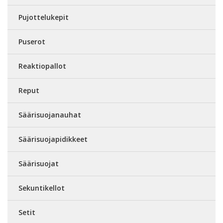
Pujottelukepit
Puserot
Reaktiopallot
Reput
Säärisuojanauhat
Säärisuojapidikkeet
Säärisuojat
Sekuntikellot
Setit