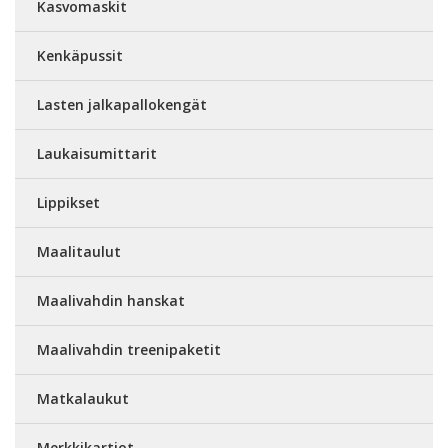
Kasvomaskit
Kenkäpussit
Lasten jalkapallokengät
Laukaisumittarit
Lippikset
Maalitaulut
Maalivahdin hanskat
Maalivahdin treenipaketit
Matkalaukut
Merkkikartiot