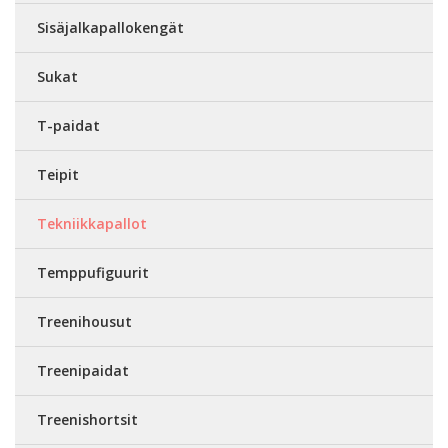
Sisäjalkapallokengät
Sukat
T-paidat
Teipit
Tekniikkapallot
Temppufiguurit
Treenihousut
Treenipaidat
Treenishortsit