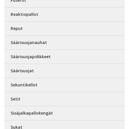
Puserot
Reaktiopallot
Reput
Säärisuojanauhat
Säärisuojapidikkeet
Säärisuojat
Sekuntikellot
Setit
Sisäjalkapallokengät
Sukat