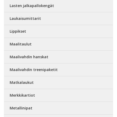
Lasten jalkapallokengät
Laukaisumittarit
Lippikset
Maalitaulut
Maalivahdin hanskat
Maalivahdin treenipaketit
Matkalaukut
Merkkikartiot
Metallinipat