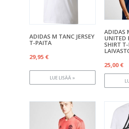
ADIDAS
ADIDAS M TANC JERSEY
UNITED 
T-PAITA
SHIRT T
LAIVAST
29,95
€
25,00
€
LUE LISÄÄ »
L