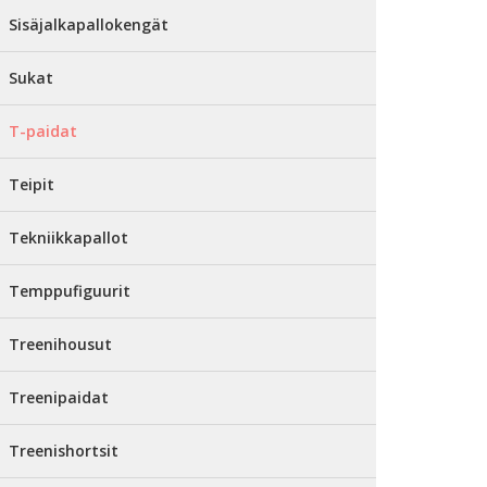
Sisäjalkapallokengät
Sukat
T-paidat
Teipit
Tekniikkapallot
Temppufiguurit
Treenihousut
Treenipaidat
Treenishortsit