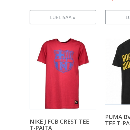
LUE LISÄÄ »
L
PUMA B
NIKE J FCB CREST TEE
TEE T-PA
T-PAITA