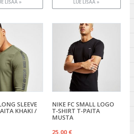
UE LISÄÄ »
LUE LISÄÄ »
 LONG SLEEVE
NIKE FC SMALL LOGO
AITA KHAKI /
T-SHIRT T-PAITA
MUSTA
25,00
€