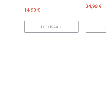
34,99
€
14,90
€
LUE LISÄÄ »
L