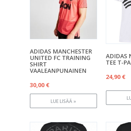
ADIDAS MANCHESTER
ADIDAS
UNITED FC TRAINING
TEE T-PA
SHIRT
VAALEANPUNAINEN
24,90
€
30,00
€
L
LUE LISÄÄ »