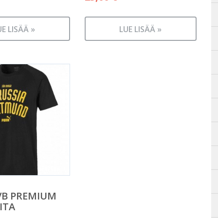
UE LISÄÄ »
LUE LISÄÄ »
VB PREMIUM
ITA