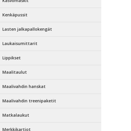
Kasvomaskit
Kenkäpussit
Lasten jalkapallokengät
Laukaisumittarit
Lippikset
Maalitaulut
Maalivahdin hanskat
Maalivahdin treenipaketit
Matkalaukut
Merkkikartiot