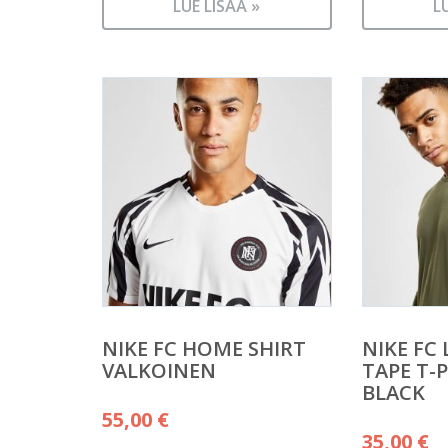
LUE LISÄÄ »
L
NIKE FC HOME SHIRT
NIKE FC
VALKOINEN
TAPE T-P
BLACK
55,00
€
35,00
€