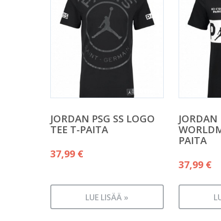
JORDAN PSG SS LOGO
JORDAN 
TEE T-PAITA
WORLDM
PAITA
37,99
€
37,99
€
LUE LISÄÄ »
L