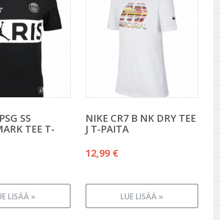
PSG SS
NIKE CR7 B NK DRY TEE
ARK TEE T-
J T-PAITA
12,99
€
UE LISÄÄ »
LUE LISÄÄ »