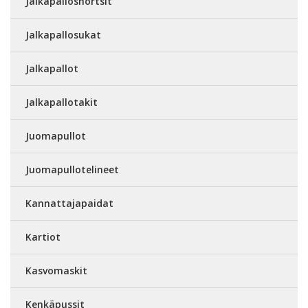
Jalkapalloshortsit
Jalkapallosukat
Jalkapallot
Jalkapallotakit
Juomapullot
Juomapullotelineet
Kannattajapaidat
Kartiot
Kasvomaskit
Kenkäpussit