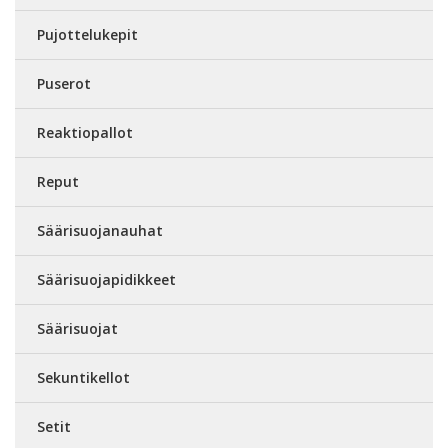
Pujottelukepit
Puserot
Reaktiopallot
Reput
Säärisuojanauhat
Säärisuojapidikkeet
Säärisuojat
Sekuntikellot
Setit