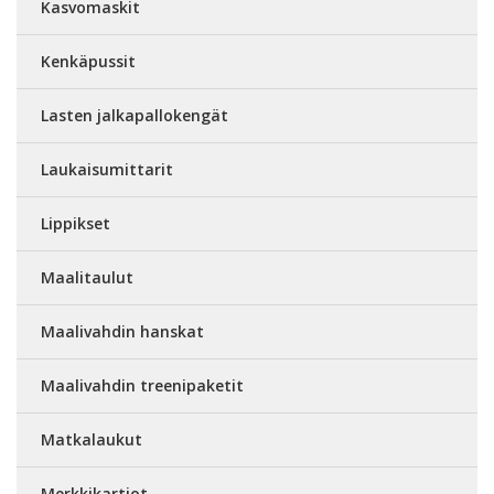
Kasvomaskit
Kenkäpussit
Lasten jalkapallokengät
Laukaisumittarit
Lippikset
Maalitaulut
Maalivahdin hanskat
Maalivahdin treenipaketit
Matkalaukut
Merkkikartiot