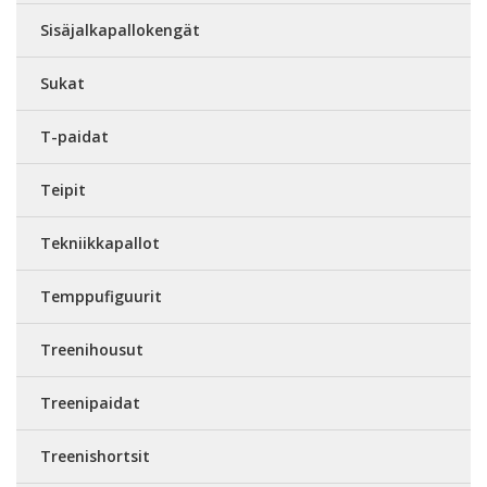
Sisäjalkapallokengät
Sukat
T-paidat
Teipit
Tekniikkapallot
Temppufiguurit
Treenihousut
Treenipaidat
Treenishortsit