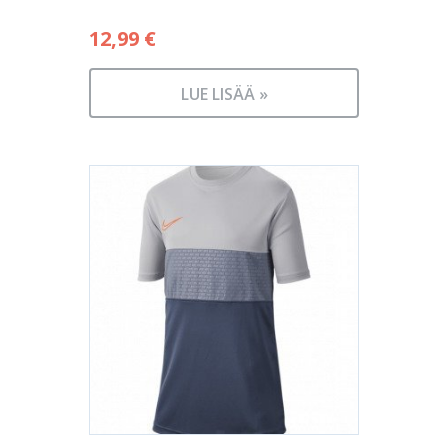
12,99
€
LUE LISÄÄ »