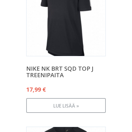
NIKE NK BRT SQD TOP J
TREENIPAITA
17,99
€
LUE LISÄÄ »