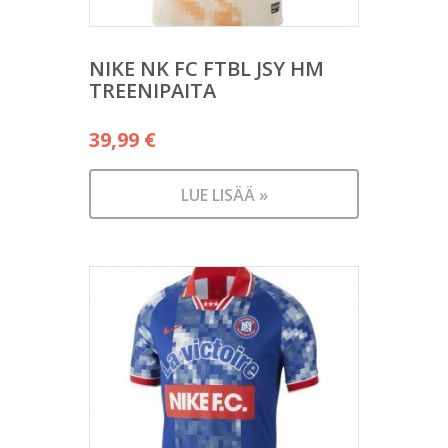
NIKE NK FC FTBL JSY HM
TREENIPAITA
39,99
€
LUE LISÄÄ »