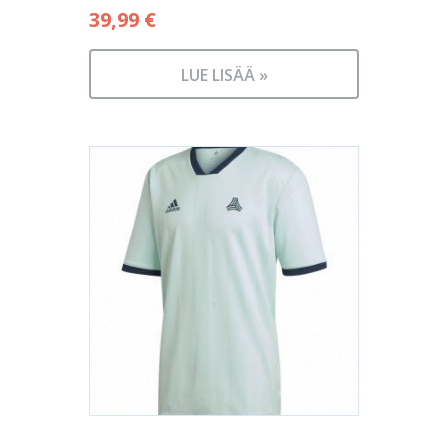
39,99
€
LUE LISÄÄ »