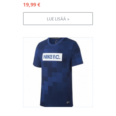
19,99
€
LUE LISÄÄ »