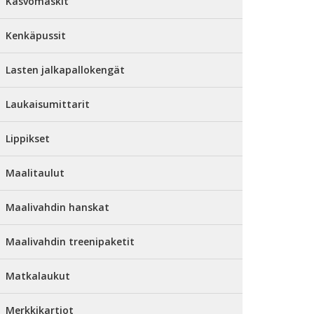
Kasvomaskit
Kenkäpussit
Lasten jalkapallokengät
Laukaisumittarit
Lippikset
Maalitaulut
Maalivahdin hanskat
Maalivahdin treenipaketit
Matkalaukut
Merkkikartiot