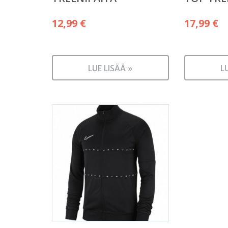
12,99
€
17,99
€
LUE LISÄÄ »
L