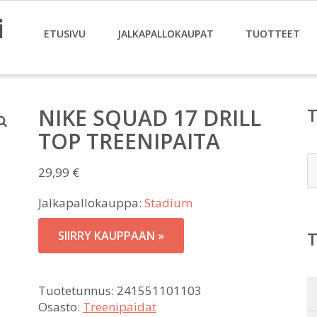
i
ETUSIVU
JALKAPALLOKAUPAT
TUOTTEET
NIKE SQUAD 17 DRILL
TOP TREENIPAITA
E
29,99
€
Jalkapallokauppa:
Stadium
SIIRRY KAUPPAAN »
Tuotetunnus:
241551101103
Osasto:
Treenipaidat