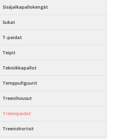
Sisäjalkapallokengät
Sukat
T-paidat
Teipit
Tekniikkapallot
Temppufiguurit
Treenihousut
Treenipaidat
Treenishortsit