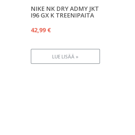
NIKE NK DRY ADMY JKT
I96 GX K TREENIPAITA
42,99
€
LUE LISÄÄ »