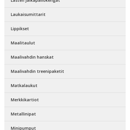
Lasten jalkapallokengät
Laukaisumittarit
Lippikset
Maalitaulut
Maalivahdin hanskat
Maalivahdin treenipaketit
Matkalaukut
Merkkikartiot
Metallinipat
Minipumput