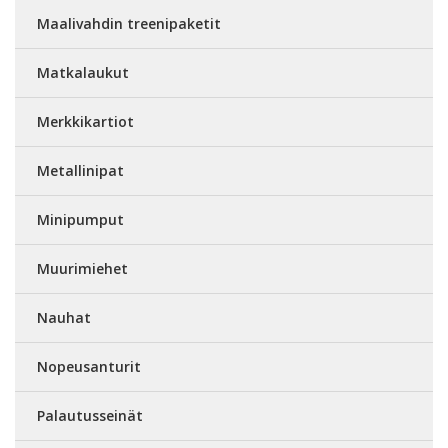
Maalivahdin treenipaketit
Matkalaukut
Merkkikartiot
Metallinipat
Minipumput
Muurimiehet
Nauhat
Nopeusanturit
Palautusseinät