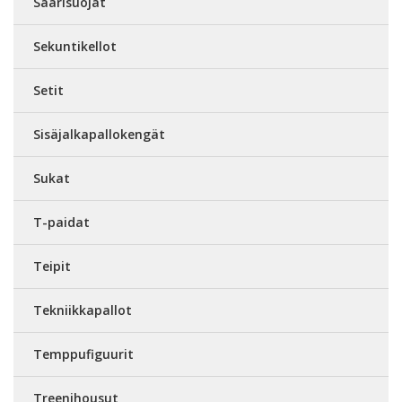
Säärisuojat
Sekuntikellot
Setit
Sisäjalkapallokengät
Sukat
T-paidat
Teipit
Tekniikkapallot
Temppufiguurit
Treenihousut