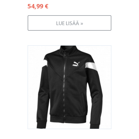
54,99
€
LUE LISÄÄ »