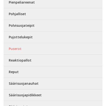
Pienpeliareenat
Pohjalliset
Polvisuojateipit
Pujottelukepit
Puserot
Reaktiopallot
Reput
Säärisuojanauhat
Säärisuojapidikkeet