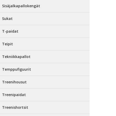
Sisäjalkapallokengät
Sukat
T-paidat
Teipit
Tekniikkapallot
Temppufiguurit
Treenihousut
Treenipaidat
Treenishortsit