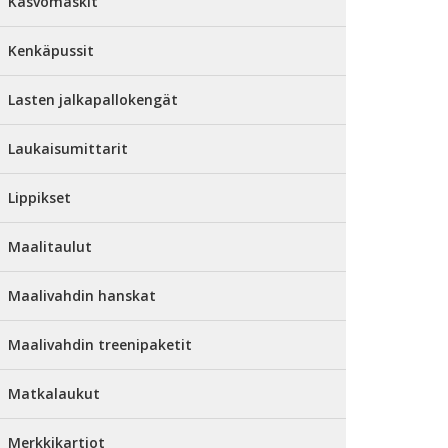
Kasvomaskit
Kenkäpussit
Lasten jalkapallokengät
Laukaisumittarit
Lippikset
Maalitaulut
Maalivahdin hanskat
Maalivahdin treenipaketit
Matkalaukut
Merkkikartiot