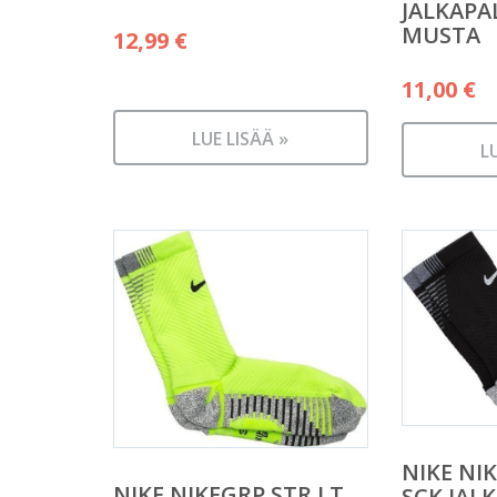
JALKAPA
MUSTA
12,99
€
11,00
€
LUE LISÄÄ »
L
NIKE NI
NIKE NIKEGRP STR LT
SCK JAL