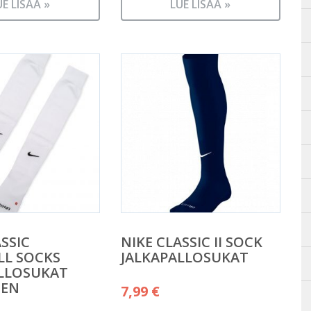
UE LISÄÄ »
LUE LISÄÄ »
SSIC
NIKE CLASSIC II SOCK
LL SOCKS
JALKAPALLOSUKAT
LLOSUKAT
NEN
7,99
€