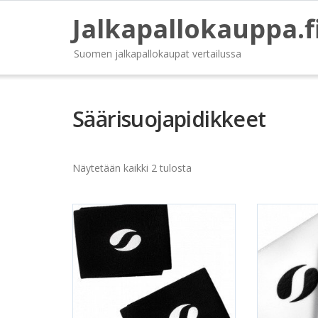
Jalkapallokauppa.f
Suomen jalkapallokaupat vertailussa
Säärisuojapidikkeet
Näytetään kaikki 2 tulosta