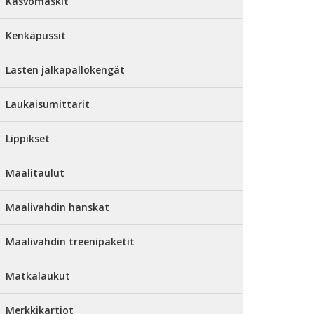
Kasvomaskit
Kenkäpussit
Lasten jalkapallokengät
Laukaisumittarit
Lippikset
Maalitaulut
Maalivahdin hanskat
Maalivahdin treenipaketit
Matkalaukut
Merkkikartiot