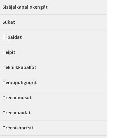
Sisäjalkapallokengät
Sukat
T-paidat
Teipit
Tekniikkapallot
Temppufiguurit
Treenihousut
Treenipaidat
Treenishortsit