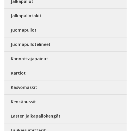
Jalkapallot
Jalkapallotakit
Juomapullot
Juomapullotelineet
Kannattajapaidat
Kartiot
Kasvomaskit
Kenkäpussit
Lasten jalkapallokengät
Laukaisumittarit