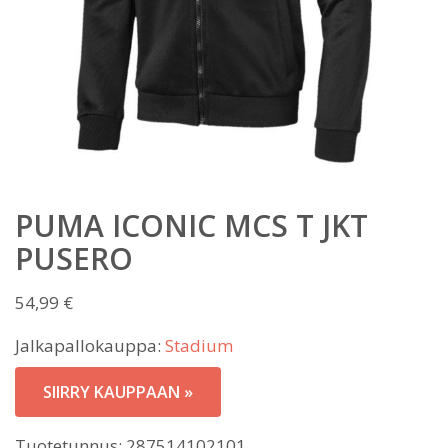
PUMA ICONIC MCS T JKT
PUSERO
54,99
€
Jalkapallokauppa:
Stadium
SIIRRY KAUPPAAN »
Tuotetunnus:
287514102101