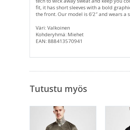
tech to wick away sweat and keep you co
fit, it has short sleeves with a bold graph
the front. Our model is 6’2″ and wears a
Väri: Valkoinen
Kohderyhmä: Miehet
EAN: 888413570941
Tutustu myös