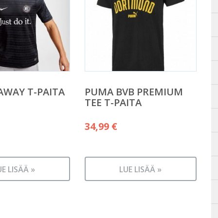
 AWAY T-PAITA
PUMA BVB PREMIUM
TEE T-PAITA
34,99
€
UE LISÄÄ »
LUE LISÄÄ »