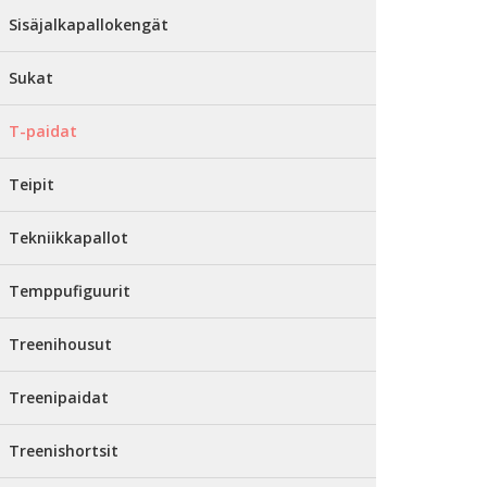
Sisäjalkapallokengät
Sukat
T-paidat
Teipit
Tekniikkapallot
Temppufiguurit
Treenihousut
Treenipaidat
Treenishortsit