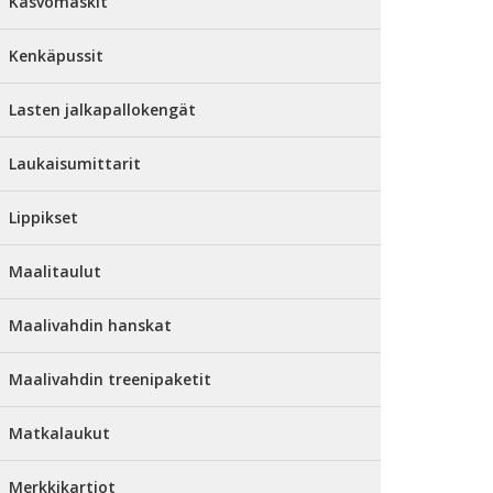
Kasvomaskit
Kenkäpussit
Lasten jalkapallokengät
Laukaisumittarit
Lippikset
Maalitaulut
Maalivahdin hanskat
Maalivahdin treenipaketit
Matkalaukut
Merkkikartiot