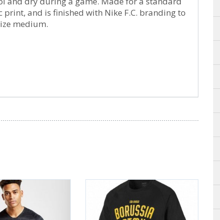
ol and dry during a game. Made for a standard
ic print, and is finished with Nike F.C. branding to
 size medium.