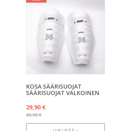
KOSA SÄÄRISUOJAT
SÄÄRISUOJAT VALKOINEN
Alkuperäinen
29,90
€
hinta
49,90
€
Nykyinen
oli:
hinta
LUE LISÄÄ »