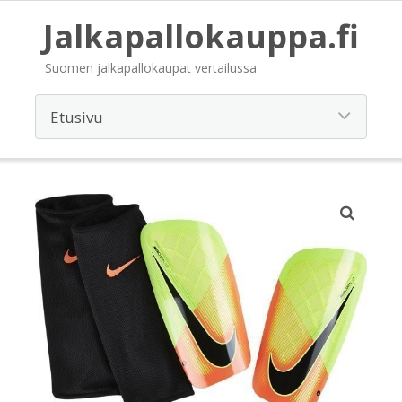
Jalkapallokauppa.fi
Suomen jalkapallokaupat vertailussa