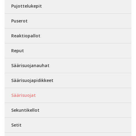
Pujottelukepit
Puserot
Reaktiopallot
Reput
Säärisuojanauhat
Säärisuojapidikkeet
Säärisuojat
Sekuntikellot
Setit