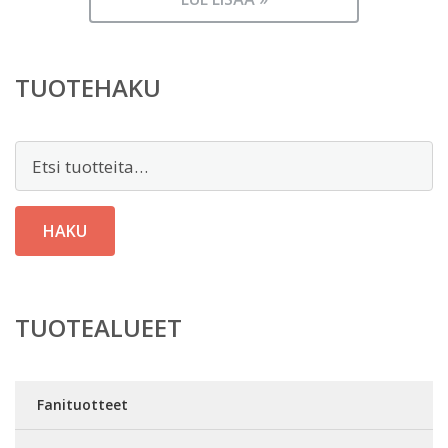
49,90 €.
on:
29,90 €.
TUOTEHAKU
Etsi:
HAKU
TUOTEALUEET
Fanituotteet