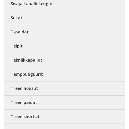
Sisäjalkapallokengät
Sukat
T-paidat
Teipit
Tekniikkapallot
Temppufiguurit
Treenihousut
Treenipaidat
Treenishortsit