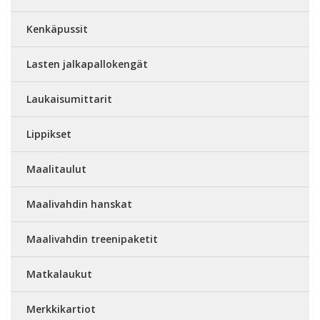
Kenkäpussit
Lasten jalkapallokengät
Laukaisumittarit
Lippikset
Maalitaulut
Maalivahdin hanskat
Maalivahdin treenipaketit
Matkalaukut
Merkkikartiot