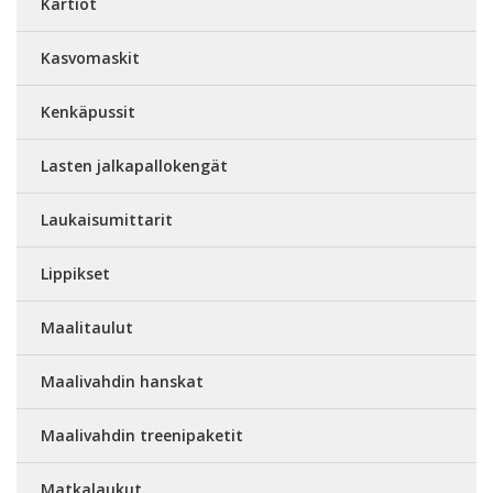
Kartiot
Kasvomaskit
Kenkäpussit
Lasten jalkapallokengät
Laukaisumittarit
Lippikset
Maalitaulut
Maalivahdin hanskat
Maalivahdin treenipaketit
Matkalaukut