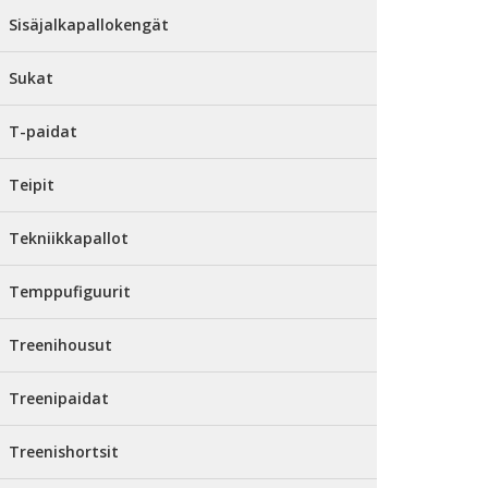
Sisäjalkapallokengät
Sukat
T-paidat
Teipit
Tekniikkapallot
Temppufiguurit
Treenihousut
Treenipaidat
Treenishortsit