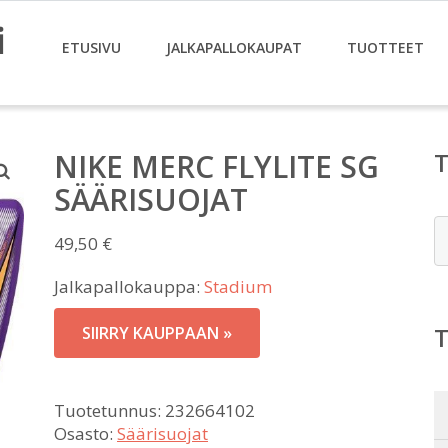
i
ETUSIVU
JALKAPALLOKAUPAT
TUOTTEET
NIKE MERC FLYLITE SG
SÄÄRISUOJAT
E
49,50
€
Jalkapallokauppa:
Stadium
SIIRRY KAUPPAAN »
Tuotetunnus:
232664102
Osasto:
Säärisuojat