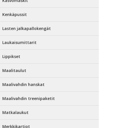
Kasvomaskit
Kenkäpussit
Lasten jalkapallokengät
Laukaisumittarit
Lippikset
Maalitaulut
Maalivahdin hanskat
Maalivahdin treenipaketit
Matkalaukut
Merkkikartiot