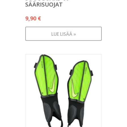
SÄÄRISUOJAT
9,90
€
LUE LISÄÄ »