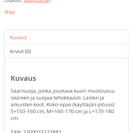
Osasto:
Säärisuojat
Nike
Kuvaus
Arviot (0)
Kuvaus
Säärisuoja, jonka joustava kuori muotoutuu
sääreen ja suojaa tehokkaasti. Lasten ja
aikuisten koot. Koko-opas (käyttäjän pituus):
S=150-160 cm, M=160-170 cm ja L=170-180
cm.
EAN: 2200033223881