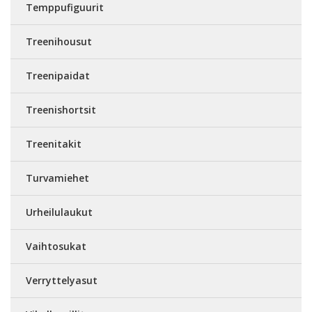
Temppufiguurit
Treenihousut
Treenipaidat
Treenishortsit
Treenitakit
Turvamiehet
Urheilulaukut
Vaihtosukat
Verryttelyasut