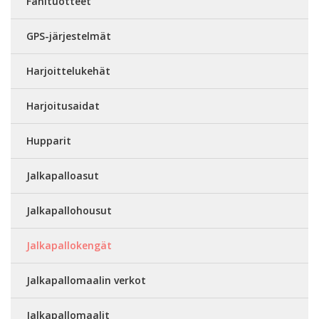
Fanituotteet
GPS-järjestelmät
Harjoittelukehät
Harjoitusaidat
Hupparit
Jalkapalloasut
Jalkapallohousut
Jalkapallokengät
Jalkapallomaalin verkot
Jalkapallomaalit