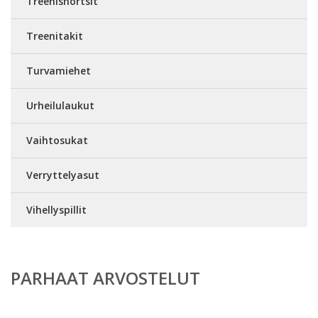
Treenishortsit
Treenitakit
Turvamiehet
Urheilulaukut
Vaihtosukat
Verryttelyasut
Vihellyspillit
PARHAAT ARVOSTELUT