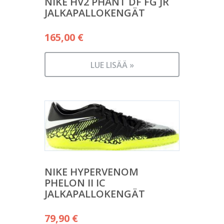
NIKE HV2 PHANT DF FG JR
JALKAPALLOKENGÄT
165,00
€
LUE LISÄÄ »
NIKE HYPERVENOM
PHELON II IC
JALKAPALLOKENGÄT
79,90
€