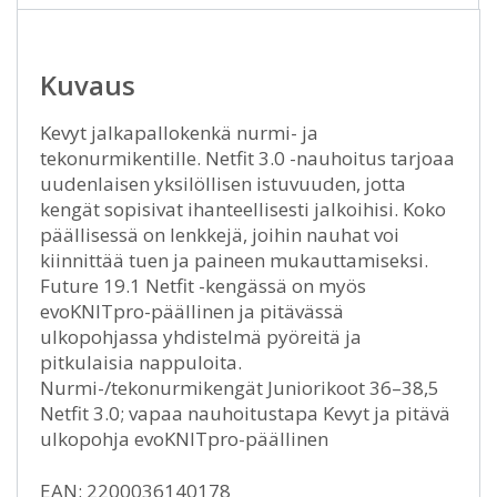
Kuvaus
Kevyt jalkapallokenkä nurmi- ja
tekonurmikentille. Netfit 3.0 -nauhoitus tarjoaa
uudenlaisen yksilöllisen istuvuuden, jotta
kengät sopisivat ihanteellisesti jalkoihisi. Koko
päällisessä on lenkkejä, joihin nauhat voi
kiinnittää tuen ja paineen mukauttamiseksi.
Future 19.1 Netfit -kengässä on myös
evoKNITpro-päällinen ja pitävässä
ulkopohjassa yhdistelmä pyöreitä ja
pitkulaisia nappuloita.
Nurmi-/tekonurmikengät Juniorikoot 36–38,5
Netfit 3.0; vapaa nauhoitustapa Kevyt ja pitävä
ulkopohja evoKNITpro-päällinen
EAN: 2200036140178