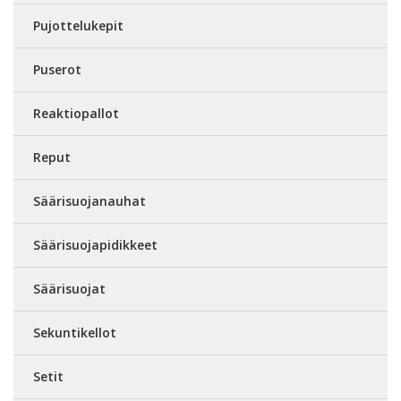
Pujottelukepit
Puserot
Reaktiopallot
Reput
Säärisuojanauhat
Säärisuojapidikkeet
Säärisuojat
Sekuntikellot
Setit