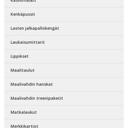
Kasvomaskit
Kenkäpussit
Lasten jalkapallokengät
Laukaisumittarit
Lippikset
Maalitaulut
Maalivahdin hanskat
Maalivahdin treenipaketit
Matkalaukut
Merkkikartiot