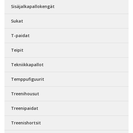
Sisäjalkapallokengät
Sukat
T-paidat
Teipit
Tekniikkapallot
Temppufiguurit
Treenihousut
Treenipaidat
Treenishortsit