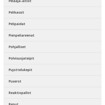
Pelaaja-aitiot
Pelikassit
Pelipaidat
Pienpeliareenat
Pohjalliset
Polvisuojateipit
Pujottelukepit
Puserot
Reaktiopallot
Reput