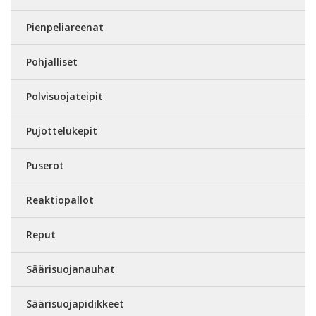
Pienpeliareenat
Pohjalliset
Polvisuojateipit
Pujottelukepit
Puserot
Reaktiopallot
Reput
Säärisuojanauhat
Säärisuojapidikkeet