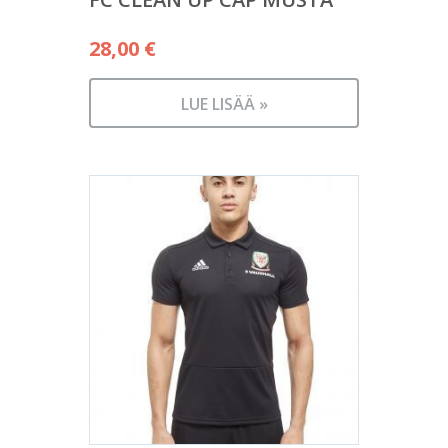
28,00
€
LUE LISÄÄ »