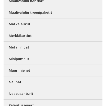
Maalivahdin hanskat
Maalivahdin treenipaketit
Matkalaukut
Merkkikartiot
Metallinipat
Minipumput
Muurimiehet
Nauhat
Nopeusanturit
Palautusseinät