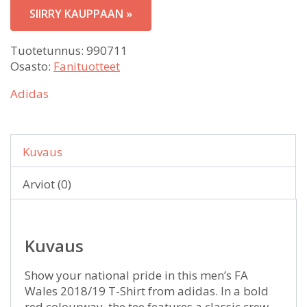
SIIRRY KAUPPAAN »
Tuotetunnus:
990711
Osasto:
Fanituotteet
Adidas
Kuvaus
Arviot (0)
Kuvaus
Show your national pride in this men’s FA
Wales 2018/19 T-Shirt from adidas. In a bold
red colourway, the tee features a classic crew