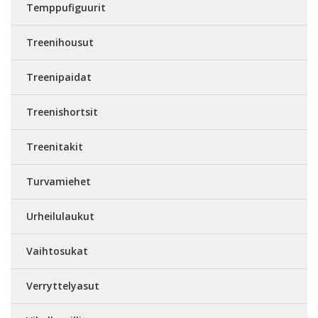
Temppufiguurit
Treenihousut
Treenipaidat
Treenishortsit
Treenitakit
Turvamiehet
Urheilulaukut
Vaihtosukat
Verryttelyasut