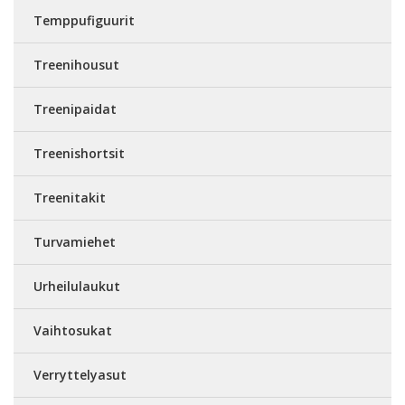
Temppufiguurit
Treenihousut
Treenipaidat
Treenishortsit
Treenitakit
Turvamiehet
Urheilulaukut
Vaihtosukat
Verryttelyasut