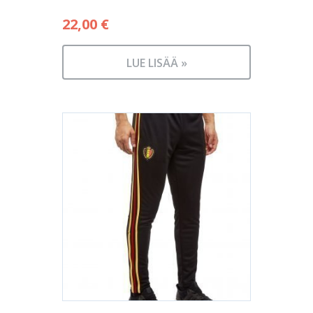
22,00
€
LUE LISÄÄ »