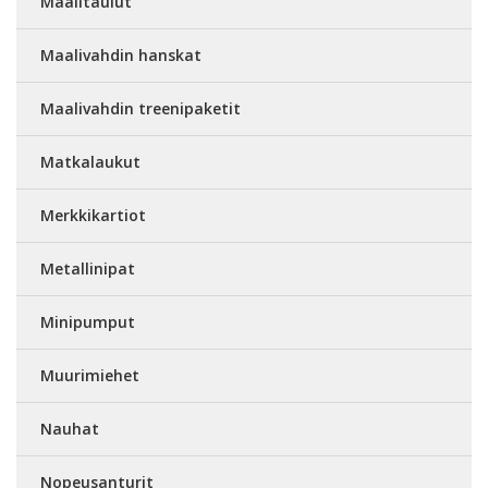
Maalitaulut
Maalivahdin hanskat
Maalivahdin treenipaketit
Matkalaukut
Merkkikartiot
Metallinipat
Minipumput
Muurimiehet
Nauhat
Nopeusanturit