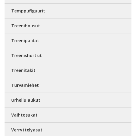
Temppufiguurit
Treenihousut
Treenipaidat
Treenishortsit
Treenitakit
Turvamiehet
Urheilulaukut
Vaihtosukat
Verryttelyasut