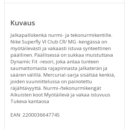
Kuvaus
Jalkapallokenkä nurmi- ja tekonurmikentille.
Nike Superfly VI Club CR/ MG -kengässä on
myötäilevästi ja vakaasti istuva synteettinen
päällinen. Päällisessä on sukkaa muistuttava
Dynamic Fit -resori, joka antaa tunteen
saumattomasta rajapinnasta jalkaterän ja
säären välillä. Mercurial-sarja sisältää kenkiä,
joiden suunnittelussa on painotettu
räjähtävyyttä. Nurmi-/tekonurmikengät
Aikuisten koot Myötäilevä ja vakaa istuvuus
Tukeva kantaosa
EAN: 2200036647745