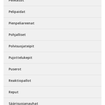
Pelikassit
Pelipaidat
Pienpeliareenat
Pohjalliset
Polvisuojateipit
Pujottelukepit
Puserot
Reaktiopallot
Reput
Säärisuojanauhat