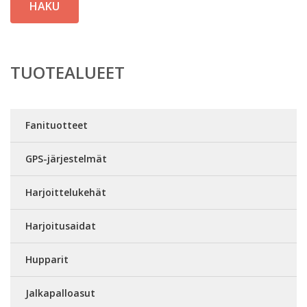
HAKU
TUOTEALUEET
Fanituotteet
GPS-järjestelmät
Harjoittelukehät
Harjoitusaidat
Hupparit
Jalkapalloasut