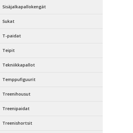
Sisäjalkapallokengät
Sukat
T-paidat
Teipit
Tekniikkapallot
Temppufiguurit
Treenihousut
Treenipaidat
Treenishortsit