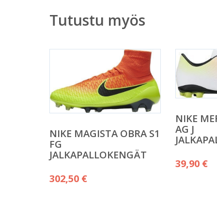
Tutustu myös
NIKE ME
AG J
NIKE MAGISTA OBRA S1
JALKAP
FG
JALKAPALLOKENGÄT
39,90
€
302,50
€