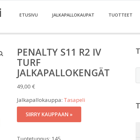
i
ETUSIVU
JALKAPALLOKAUPAT
TUOTTEET
PENALTY S11 R2 IV
TURF
JALKAPALLOKENGÄT
E
49,00
€
Jalkapallokauppa:
Tasapeli
SIIRRY KAUPPAAN »
Tuotetunnus:
145