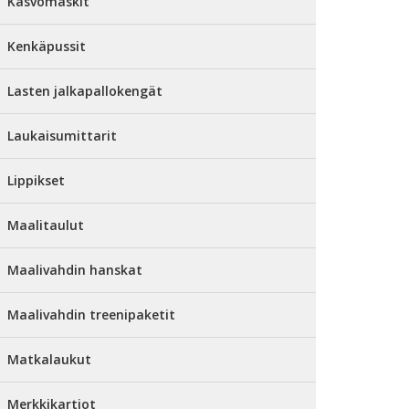
Kasvomaskit
Kenkäpussit
Lasten jalkapallokengät
Laukaisumittarit
Lippikset
Maalitaulut
Maalivahdin hanskat
Maalivahdin treenipaketit
Matkalaukut
Merkkikartiot