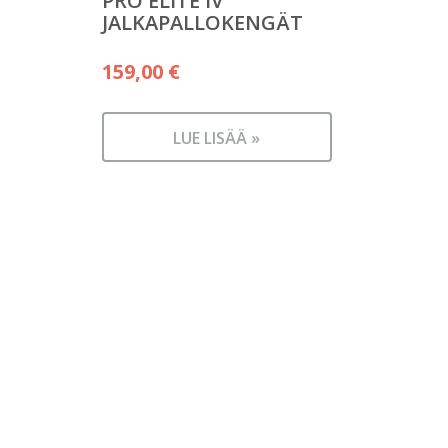
PRO ELITE IV
JALKAPALLOKENGÄT
159,00
€
LUE LISÄÄ »