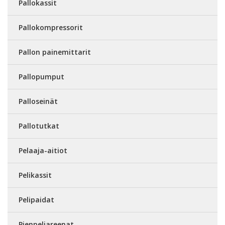
Pallokassit
Pallokompressorit
Pallon painemittarit
Pallopumput
Palloseinät
Pallotutkat
Pelaaja-aitiot
Pelikassit
Pelipaidat
Pienpeliareenat