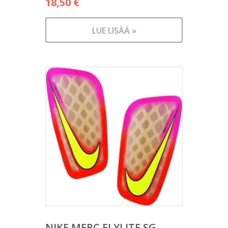
18,50
€
LUE LISÄÄ »
NIKE MERC FLYLITE SG