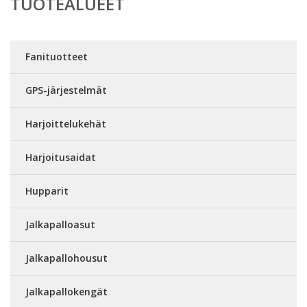
TUOTEALUEET
Fanituotteet
GPS-järjestelmät
Harjoittelukehät
Harjoitusaidat
Hupparit
Jalkapalloasut
Jalkapallohousut
Jalkapallokengät