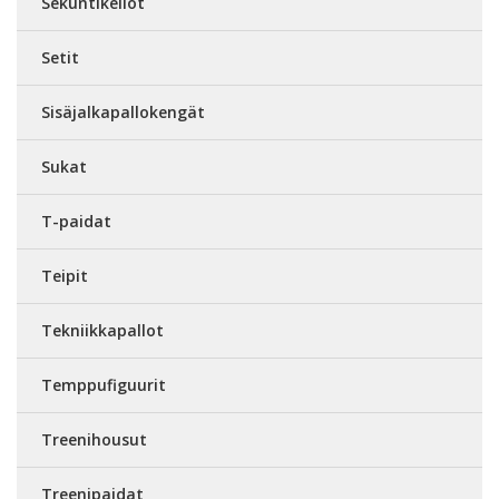
Sekuntikellot
Setit
Sisäjalkapallokengät
Sukat
T-paidat
Teipit
Tekniikkapallot
Temppufiguurit
Treenihousut
Treenipaidat