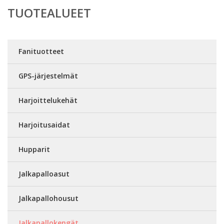
TUOTEALUEET
Fanituotteet
GPS-järjestelmät
Harjoittelukehät
Harjoitusaidat
Hupparit
Jalkapalloasut
Jalkapallohousut
Jalkapallokengät