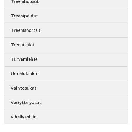
Treenihousut
Treenipaidat
Treenishortsit
Treenitakit
Turvamiehet
Urheilulaukut
Vaihtosukat
Verryttelyasut
Vihellyspillit