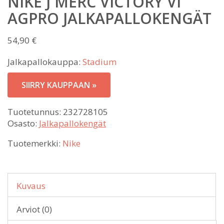
NIKE J MERC VICTORY VI
AGPRO JALKAPALLOKENGÄT
54,90
€
Jalkapallokauppa:
Stadium
SIIRRY KAUPPAAN »
Tuotetunnus:
232728105
Osasto:
Jalkapallokengät
Tuotemerkki:
Nike
Kuvaus
Arviot (0)