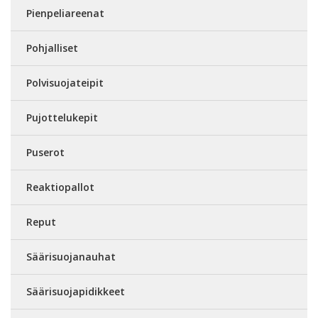
Pienpeliareenat
Pohjalliset
Polvisuojateipit
Pujottelukepit
Puserot
Reaktiopallot
Reput
Säärisuojanauhat
Säärisuojapidikkeet