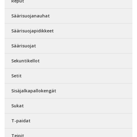
Reput
Säärisuojanauhat
Säärisuojapidikkeet
Säärisuojat
Sekuntikellot
Setit
Sisäjalkapallokengät
Sukat
T-paidat
Teipit