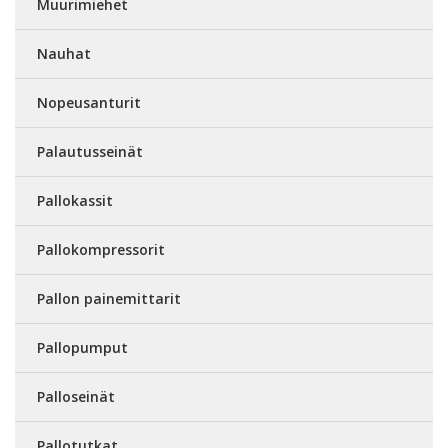
Muurimiehet
Nauhat
Nopeusanturit
Palautusseinät
Pallokassit
Pallokompressorit
Pallon painemittarit
Pallopumput
Palloseinät
Pallotutkat