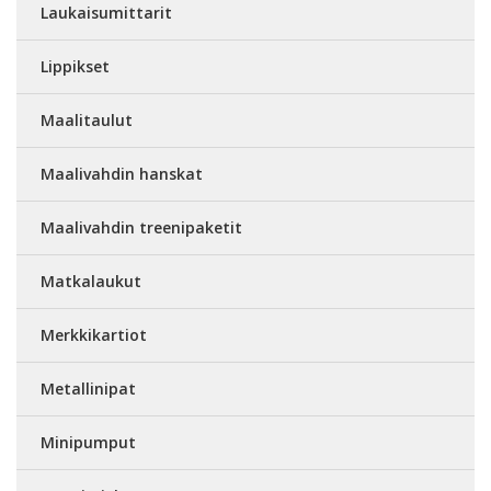
Laukaisumittarit
Lippikset
Maalitaulut
Maalivahdin hanskat
Maalivahdin treenipaketit
Matkalaukut
Merkkikartiot
Metallinipat
Minipumput