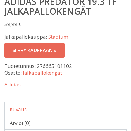
ADIDAS PREDATOR 19.3 TF
JALKAPALLOKENGÄT
59,99
€
Jalkapallokauppa:
Stadium
SIIRRY KAUPPAAN »
Tuotetunnus:
276665101102
Osasto:
Jalkapallokengät
Adidas
Kuvaus
Arviot (0)