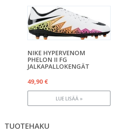
NIKE HYPERVENOM
PHELON II FG
JALKAPALLOKENGÄT
49,90
€
LUE LISÄÄ »
TUOTEHAKU