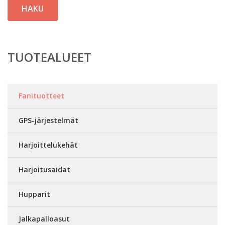
HAKU
TUOTEALUEET
Fanituotteet
GPS-järjestelmät
Harjoittelukehät
Harjoitusaidat
Hupparit
Jalkapalloasut