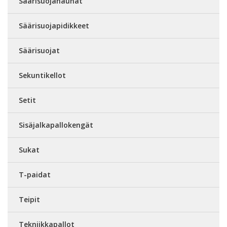
Säärisuojanauhat
Säärisuojapidikkeet
Säärisuojat
Sekuntikellot
Setit
Sisäjalkapallokengät
Sukat
T-paidat
Teipit
Tekniikkapallot