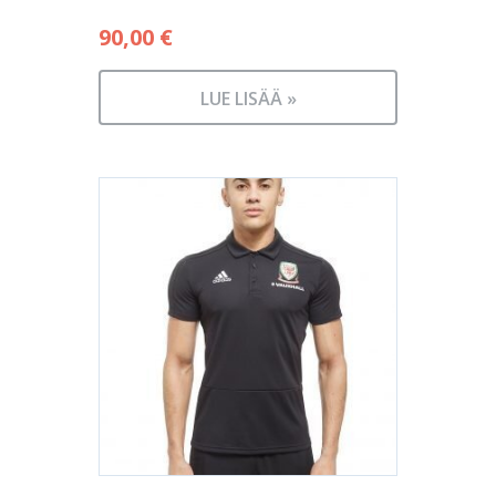
90,00
€
LUE LISÄÄ »