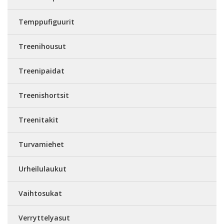
Temppufiguurit
Treenihousut
Treenipaidat
Treenishortsit
Treenitakit
Turvamiehet
Urheilulaukut
Vaihtosukat
Verryttelyasut