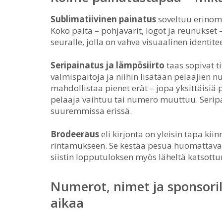
Sublimatiivinen painatus
soveltuu erinoma
Koko paita – pohjavärit, logot ja reunukset
seuralle, jolla on vahva visuaalinen identit
Seripainatus ja lämpösiirto
taas sopivat ti
valmispaitoja ja niihin lisätään pelaajien
mahdollistaa pienet erät – jopa yksittäisiä 
pelaaja vaihtuu tai numero muuttuu. Seripa
suuremmissa erissä.
Brodeeraus
eli kirjonta on yleisin tapa ki
rintamukseen. Se kestää pesua huomattava
siistin lopputuloksen myös läheltä katsottu
Numerot, nimet ja sponsoril
aikaa