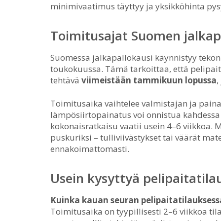
minimivaatimus täyttyy ja yksikköhinta pys
Toimitusajat Suomen jalkap
Suomessa jalkapallokausi käynnistyy tekonu
toukokuussa. Tämä tarkoittaa, että pelipaita
tehtävä
viimeistään tammikuun lopussa
,
Toimitusaika vaihtelee valmistajan ja pain
lämpösiirtopainatus voi onnistua kahdessa v
kokonaisratkaisu vaatii usein 4–6 viikkoa
puskuriksi – tulliviivästykset tai väärät ma
ennakoimattomasti.
Usein kysyttyä pelipaitatila
Kuinka kauan seuran pelipaitatilauksess
Toimitusaika on tyypillisesti 2–6 viikkoa t