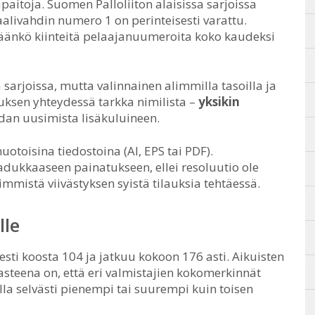
paitoja. Suomen Palloliiton alaisissa sarjoissa
maalivahdin numero 1 on perinteisesti varattu.
täänkö kiinteitä pelaajanuumeroita koko kaudeksi
sarjoissa, mutta valinnainen alimmilla tasoilla ja
lauksen yhteydessä tarkka nimilista –
yksikin
idan uusimista lisäkuluineen.
otoisina tiedostoina (AI, EPS tai PDF).
aadukkaaseen painatukseen, ellei resoluutio ole
immistä viivästyksen syistä tilauksia tehtäessä.
lle
esti koosta 104 ja jatkuu kokoon 176 asti. Aikuisten
steena on, että eri valmistajien kokomerkinnät
lla selvästi pienempi tai suurempi kuin toisen