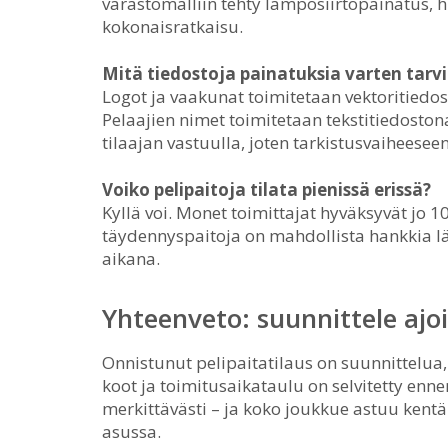
varastomalliin tehty lämpösiirtopainatus, hi
kokonaisratkaisu.
Mitä tiedostoja painatuksia varten tarv
Logot ja vaakunat toimitetaan vektoritiedost
Pelaajien nimet toimitetaan tekstitiedoston
tilaajan vastuulla, joten tarkistusvaiheesee
Voiko pelipaitoja tilata pienissä erissä?
Kyllä voi. Monet toimittajat hyväksyvät jo 1
täydennyspaitoja on mahdollista hankkia
aikana.
Yhteenveto: suunnittele ajois
Onnistunut pelipaitatilaus on suunnittelua, 
koot ja toimitusaikataulu on selvitetty enne
merkittävästi – ja koko joukkue astuu kentä
asussa.