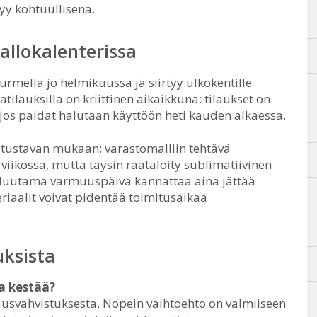
yy kohtuullisena.
allokalenterissa
rmella jo helmikuussa ja siirtyy ulkokentille
tilauksilla on kriittinen aikaikkuna: tilaukset on
 jos paidat halutaan käyttöön heti kauden alkaessa.
atustavan mukaan: varastomalliin tehtävä
iikossa, mutta täysin räätälöity sublimatiivinen
. Muutama varmuuspäivä kannattaa aina jättää
teriaalit voivat pidentää toimitusaikaa
uksista
a kestää?
ilausvahvistuksesta. Nopein vaihtoehto on valmiiseen