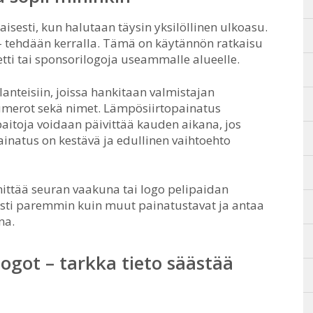
isesti, kun halutaan täysin yksilöllinen ulkoasu.
 – tehdään kerralla. Tämä on käytännön ratkaisu
eetti tai sponsorilogoja useammalle alueelle.
lanteisiin, joissa hankitaan valmistajan
 numerot sekä nimet. Lämpösiirtopainatus
paitoja voidaan päivittää kauden aikana, jos
inatus on kestävä ja edullinen vaihtoehto
innittää seuran vaakuna tai logo pelipaidan
sti paremmin kuin muut painatustavat ja antaa
na.
ogot – tarkka tieto säästää