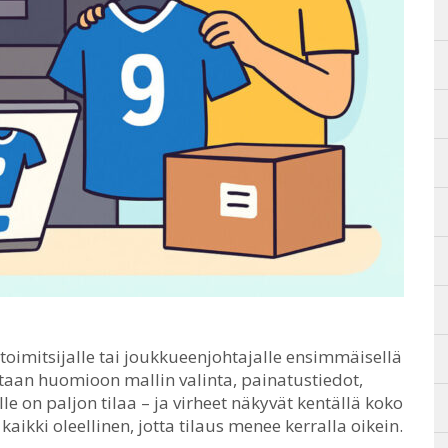
toimitsijalle tai joukkueenjohtajalle ensimmäisellä
aan huomioon mallin valinta, painatustiedot,
le on paljon tilaa – ja virheet näkyvät kentällä koko
ikki oleellinen, jotta tilaus menee kerralla oikein.