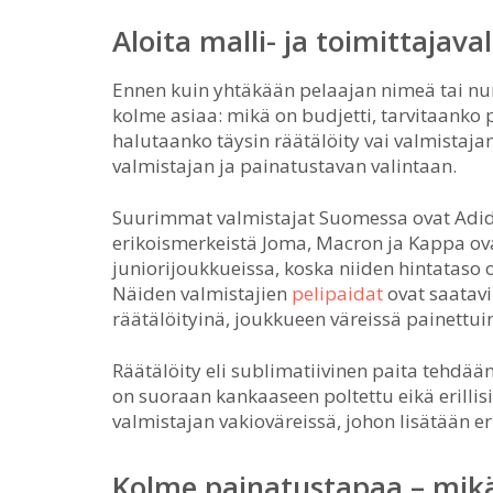
Aloita malli- ja toimittajava
Ennen kuin yhtäkään pelaajan nimeä tai num
kolme asiaa: mikä on budjetti, tarvitaanko p
halutaanko täysin räätälöity vai valmistaj
valmistajan ja painatustavan valintaan.
Suurimmat valmistajat Suomessa ovat Adid
erikoismerkeistä Joma, Macron ja Kappa ovat 
juniorijoukkueissa, koska niiden hintataso 
Näiden valmistajien
pelipaidat
ovat saatavi
räätälöityinä, joukkueen väreissä painettui
Räätälöity eli sublimatiivinen paita tehdää
on suoraan kankaaseen poltettu eikä erillisi
valmistajan vakioväreissä, johon lisätään e
Kolme painatustapaa – mikä