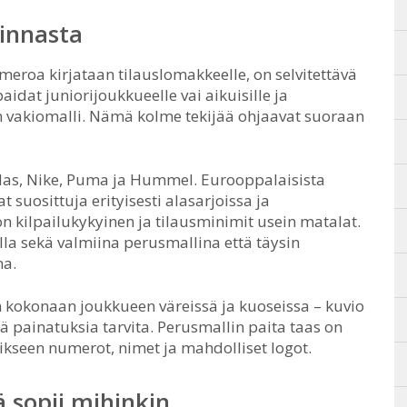
linnasta
eroa kirjataan tilauslomakkeelle, on selvitettävä
aidat juniorijoukkueelle vai aikuisille ja
an vakiomalli. Nämä kolme tekijää ohjaavat suoraan
as, Nike, Puma ja Hummel. Eurooppalaisista
suosittuja erityisesti alasarjoissa ja
on kilpailukykyinen ja tilausminimit usein matalat.
lla sekä valmiina perusmallina että täysin
na.
n kokonaan joukkueen väreissä ja kuoseissa – kuvio
ä painatuksia tarvita. Perusmallin paita taas on
rikseen numerot, nimet ja mahdolliset logot.
 sopii mihinkin