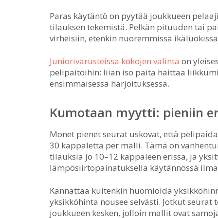
Paras käytäntö on pyytää joukkueen pelaajil
tilauksen tekemistä. Pelkän pituuden tai pa
virheisiin, etenkin nuoremmissa ikäluokissa
Juniorivarusteissa kokojen valinta
on yleises
pelipaitoihin: liian iso paita haittaa liikku
ensimmäisessä harjoituksessa.
Kumotaan myytti: pieniin eri
Monet pienet seurat uskovat, että pelipaidat
30 kappaletta per malli. Tämä on vanhentun
tilauksia jo 10–12 kappaleen erissä, ja yksi
lämpösiirtopainatuksella käytännössä ilm
Kannattaa kuitenkin huomioida yksikköhinn
yksikköhinta nousee selvästi. Jotkut seurat
joukkueen kesken, jolloin mallit ovat samoja