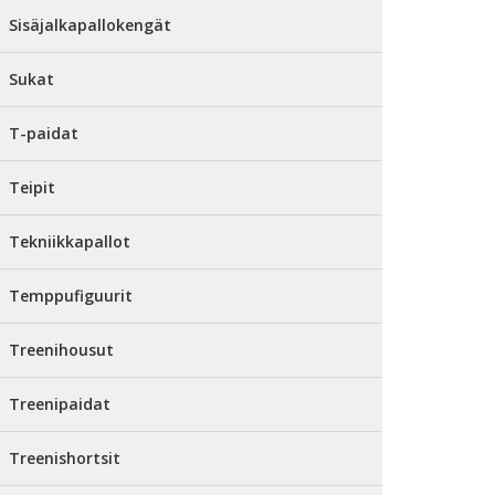
Sisäjalkapallokengät
Sukat
T-paidat
Teipit
Tekniikkapallot
Temppufiguurit
Treenihousut
Treenipaidat
Treenishortsit