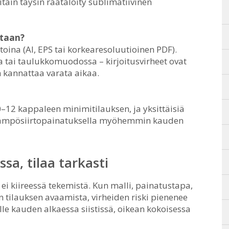
tain täysin räätälöity sublimatiivinen
itaan?
oina (AI, EPS tai korkearesoluutioinen PDF).
a tai taulukkomuodossa – kirjoitusvirheet ovat
n kannattaa varata aikaa.
0–12 kappaleen minimitilauksen, ja yksittäisiä
 lämpösiirtopainatuksella myöhemmin kauden
sa, tilaa tarkasti
ei kiireessä tekemistä. Kun malli, painatustapa,
n tilauksen avaamista, virheiden riski pienenee
lle kauden alkaessa siistissä, oikean kokoisessa