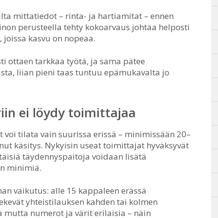
ta mittatiedot – rinta- ja hartiamitat – ennen
inon perusteella tehty kokoarvaus johtaa helposti
, joissa kasvu on nopeaa.
ti ottaen tarkkaa työtä, ja sama pätee
mista, liian pieni taas tuntuu epämukavalta jo
in ei löydy toimittajaa
 voi tilata vain suurissa erissä – minimissään 20–
ut käsitys. Nykyisin useat toimittajat hyväksyvät
ttäisiä täydennyspaitoja voidaan lisätä
an minimiä.
an vaikutus: alle 15 kappaleen erässä
 tekevät yhteistilauksen kahden tai kolmen
 mutta numerot ja värit erilaisia – näin