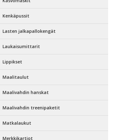
Kasvomaskit
Kenkäpussit
Lasten jalkapallokengät
Laukaisumittarit
Lippikset
Maalitaulut
Maalivahdin hanskat
Maalivahdin treenipaketit
Matkalaukut
Merkkikartiot