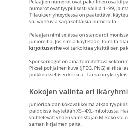
Pelaajien numerot ovat pakollinen osa kilpa
numerot ovat tyypillisesti välillä 1–99, ja 
Tilauksen yhteydessä on päätettävä, käyte
vai vaihtuvia sarjakohtaisia numeroita.
Pelaajan nimi selässä on standardi monissa 
junioreilla. Jos nimiä käytetään, toimita ti
kirjoitusvirhe
voi tarkoittaa yksittäisen pa
Sponsorilogot on aina toimitettava vektorimu
Pikselipohjainen kuva (JPEG, PNG) ei riitä l
poikkeuksellisen korkea. Tämä on yksi yleis
Kokojen valinta eri ikäryhmi
Junioripaidan kokovalikoima alkaa tyypillis
paidoissa käytetään XS–4XL-mitoitusta. Haa
vaihtelevat: yhden valmistajan M-koko voi o
saman kirjaimen paita.