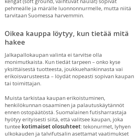
kengät (soft ground, vaihtuvat naulat) sopivat
pehmeälle ja märälle luonnonnurmelle, mutta niitä
tarvitaan Suomessa harvemmin.
Oikea kauppa löytyy, kun tietää mitä
hakee
Jalkapallokaupan valinta ei tarvitse olla
monimutkaista. Kun tiedät tarpeen – onko kyse
yksittäisestä tuotteesta, joukkuehankinnasta vai
erikoisvarusteesta – löydät nopeasti sopivan kaupan
tai toimittajan.
Muista tarkistaa kaupan erikoistuminen,
henkilökunnan osaaminen ja palautuskäytännöt
ennen ostopäätöstä. Suomalainen futisharrastaja
hyötyy erityisesti siitä, että valitsee kaupan, joka
tuntee
kotimaiset olosuhteet
: tekonurmet, lyhyen
ulkokauden ja talvifutsalin asettamat vaatimukset