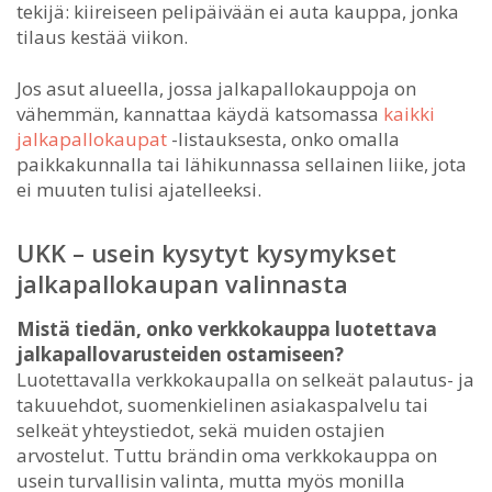
tekijä: kiireiseen pelipäivään ei auta kauppa, jonka
tilaus kestää viikon.
Jos asut alueella, jossa jalkapallokauppoja on
vähemmän, kannattaa käydä katsomassa
kaikki
jalkapallokaupat
-listauksesta, onko omalla
paikkakunnalla tai lähikunnassa sellainen liike, jota
ei muuten tulisi ajatelleeksi.
UKK – usein kysytyt kysymykset
jalkapallokaupan valinnasta
Mistä tiedän, onko verkkokauppa luotettava
jalkapallovarusteiden ostamiseen?
Luotettavalla verkkokaupalla on selkeät palautus- ja
takuuehdot, suomenkielinen asiakaspalvelu tai
selkeät yhteystiedot, sekä muiden ostajien
arvostelut. Tuttu brändin oma verkkokauppa on
usein turvallisin valinta, mutta myös monilla