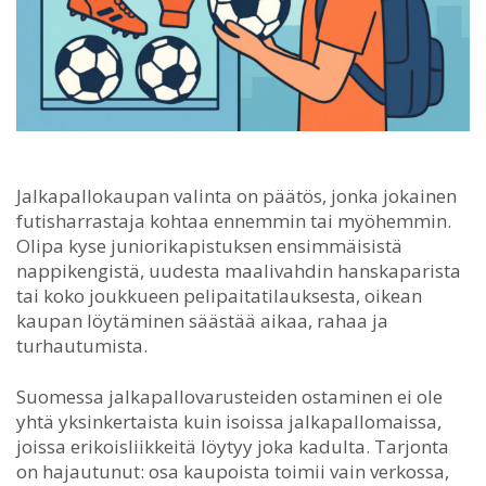
Jalkapallokaupan valinta on päätös, jonka jokainen
futisharrastaja kohtaa ennemmin tai myöhemmin.
Olipa kyse juniorikapistuksen ensimmäisistä
nappikengistä, uudesta maalivahdin hanskaparista
tai koko joukkueen pelipaita­tilauksesta, oikean
kaupan löytäminen säästää aikaa, rahaa ja
turhautumista.
Suomessa jalkapallovarusteiden ostaminen ei ole
yhtä yksinkertaista kuin isoissa jalkapallomaissa,
joissa erikoisliikkeitä löytyy joka kadulta. Tarjonta
on hajautunut: osa kaupoista toimii vain verkossa,