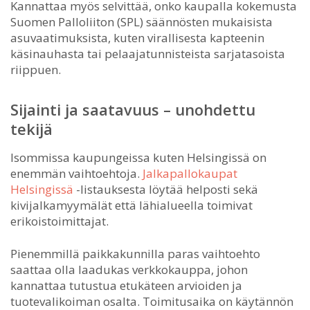
Kannattaa myös selvittää, onko kaupalla kokemusta
Suomen Palloliiton (SPL) säännösten mukaisista
asuvaatimuksista, kuten virallisesta kapteenin
käsinauhasta tai pelaajatunnisteista sarjatasoista
riippuen.
Sijainti ja saatavuus – unohdettu
tekijä
Isommissa kaupungeissa kuten Helsingissä on
enemmän vaihtoehtoja.
Jalkapallokaupat
Helsingissä
-listauksesta löytää helposti sekä
kivijalkamyymälät että lähialueella toimivat
erikoistoimittajat.
Pienemmillä paikkakunnilla paras vaihtoehto
saattaa olla laadukas verkkokauppa, johon
kannattaa tutustua etukäteen arvioiden ja
tuotevalikoiman osalta. Toimitusaika on käytännön