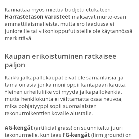
Kannattaa myös miettiä budjetti etukäteen.
Harrastetason varusteet
maksavat murto-osan
ammattilaismalleista, mutta ero laadussa ei
junioreille tai viikonloppufutisteille ole käytännössä
merkittävä.
Kaupan erikoistuminen ratkaisee
paljon
Kaikki jalkapallokaupat eivät ole samanlaisia, ja
tämä on asia jonka moni oppii kantapään kautta.
Yleinen urheiluliike voi myydä jalkapallokenkiä,
mutta henkilökunta ei välttämättä osaa neuvoa,
mikä pohjatyyppi sopii suomalaisten
tekonurmikenttien kovalle alustalle.
AG-kengät
(artificial grass) on suunniteltu juuri
tekonurmelle, kun taas
FG-kengät
(firm ground) on