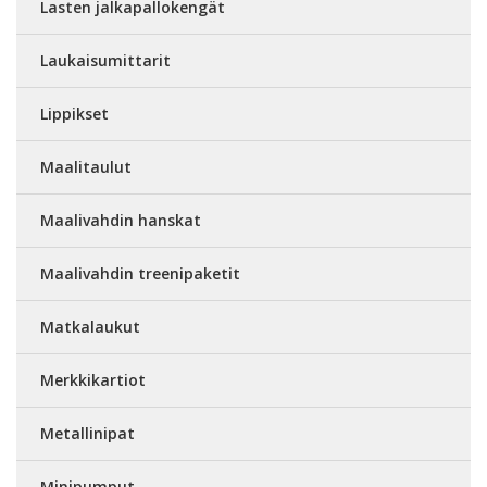
Lasten jalkapallokengät
Laukaisumittarit
Lippikset
Maalitaulut
Maalivahdin hanskat
Maalivahdin treenipaketit
Matkalaukut
Merkkikartiot
Metallinipat
Minipumput