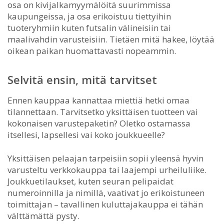
osa on kivijalkamyymälöitä suurimmissa
kaupungeissa, ja osa erikoistuu tiettyihin
tuoteryhmiin kuten futsalin välineisiin tai
maalivahdin varusteisiin. Tietäen mitä hakee, löytää
oikean paikan huomattavasti nopeammin.
Selvitä ensin, mitä tarvitset
Ennen kauppaa kannattaa miettiä hetki omaa
tilannettaan. Tarvitsetko yksittäisen tuotteen vai
kokonaisen varustepaketin? Oletko ostamassa
itsellesi, lapsellesi vai koko joukkueelle?
Yksittäisen pelaajan tarpeisiin sopii yleensä hyvin
varusteltu verkkokauppa tai laajempi urheiluliike.
Joukkuetilaukset, kuten seuran pelipaidat
numeroinnilla ja nimillä, vaativat jo erikoistuneen
toimittajan – tavallinen kuluttajakauppa ei tähän
välttämättä pysty.