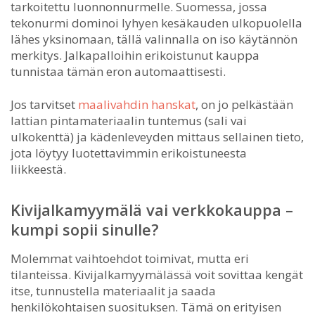
tarkoitettu luonnonnurmelle. Suomessa, jossa
tekonurmi dominoi lyhyen kesäkauden ulkopuolella
lähes yksinomaan, tällä valinnalla on iso käytännön
merkitys. Jalkapalloihin erikoistunut kauppa
tunnistaa tämän eron automaattisesti.
Jos tarvitset
maalivahdin hanskat
, on jo pelkästään
lattian pintamateriaalin tuntemus (sali vai
ulkokenttä) ja kädenleveyden mittaus sellainen tieto,
jota löytyy luotettavimmin erikoistuneesta
liikkeestä.
Kivijalkamyymälä vai verkkokauppa –
kumpi sopii sinulle?
Molemmat vaihtoehdot toimivat, mutta eri
tilanteissa. Kivijalkamyymälässä voit sovittaa kengät
itse, tunnustella materiaalit ja saada
henkilökohtaisen suosituksen. Tämä on erityisen