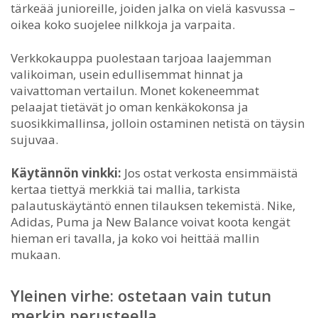
tärkeää junioreille, joiden jalka on vielä kasvussa –
oikea koko suojelee nilkkoja ja varpaita.
Verkkokauppa puolestaan tarjoaa laajemman
valikoiman, usein edullisemmat hinnat ja
vaivattoman vertailun. Monet kokeneemmat
pelaajat tietävät jo oman kenkäkokonsa ja
suosikkimallinsa, jolloin ostaminen netistä on täysin
sujuvaa.
Käytännön vinkki:
Jos ostat verkosta ensimmäistä
kertaa tiettyä merkkiä tai mallia, tarkista
palautuskäytäntö ennen tilauksen tekemistä. Nike,
Adidas, Puma ja New Balance voivat koota kengät
hieman eri tavalla, ja koko voi heittää mallin
mukaan.
Yleinen virhe: ostetaan vain tutun
merkin perusteella