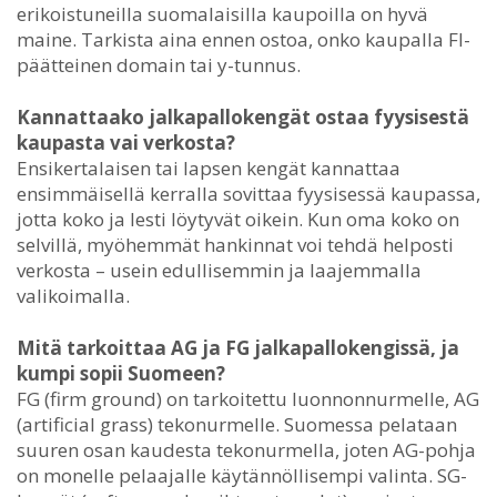
erikoistuneilla suomalaisilla kaupoilla on hyvä
maine. Tarkista aina ennen ostoa, onko kaupalla FI-
päätteinen domain tai y-tunnus.
Kannattaako jalkapallokengät ostaa fyysisestä
kaupasta vai verkosta?
Ensikertalaisen tai lapsen kengät kannattaa
ensimmäisellä kerralla sovittaa fyysisessä kaupassa,
jotta koko ja lesti löytyvät oikein. Kun oma koko on
selvillä, myöhemmät hankinnat voi tehdä helposti
verkosta – usein edullisemmin ja laajemmalla
valikoimalla.
Mitä tarkoittaa AG ja FG jalkapallokengissä, ja
kumpi sopii Suomeen?
FG (firm ground) on tarkoitettu luonnonnurmelle, AG
(artificial grass) tekonurmelle. Suomessa pelataan
suuren osan kaudesta tekonurmella, joten AG-pohja
on monelle pelaajalle käytännöllisempi valinta. SG-