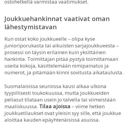
ostohetkellä varmistaa vaatimukset.
Joukkuehankinnat vaativat oman
lähestymistavan
Kun ostat koko joukkueelle – olipa kyse
junioriporukasta tai aikuisten sarjajoukkueesta –
prosessi on täysin erilainen kuin yksittäinen
hankinta. Toimittajan pitää pystyä toimittamaan
useita kokoja, käsittelemään nimipainatus ja
numerot, ja pitämään kiinni sovitusta aikataulusta.
Suomalaisissa seuroissa kausi alkaa ulkona
tyypillisesti toukokuussa, mutta joukkueiden
peliasut tilataan usein jo talvella tai viimeistään
maaliskuussa.
Tilaa ajoissa
– viime hetken
joukkuetilaukset ovat yleisin syy sille, että joukkue
aloittaa kauden epäyhtenäisissä asuissa.