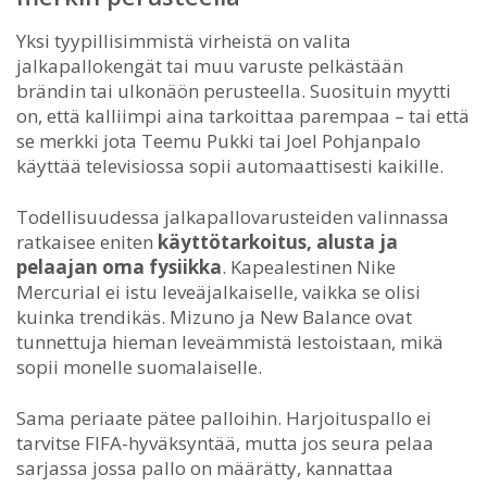
Yksi tyypillisimmistä virheistä on valita
jalkapallokengät tai muu varuste pelkästään
brändin tai ulkonäön perusteella. Suosituin myytti
on, että kalliimpi aina tarkoittaa parempaa – tai että
se merkki jota Teemu Pukki tai Joel Pohjanpalo
käyttää televisiossa sopii automaattisesti kaikille.
Todellisuudessa jalkapallovarusteiden valinnassa
ratkaisee eniten
käyttötarkoitus, alusta ja
pelaajan oma fysiikka
. Kapealestinen Nike
Mercurial ei istu leveäjalkaiselle, vaikka se olisi
kuinka trendikäs. Mizuno ja New Balance ovat
tunnettuja hieman leveämmistä lestoistaan, mikä
sopii monelle suomalaiselle.
Sama periaate pätee palloihin. Harjoituspallo ei
tarvitse FIFA-hyväksyntää, mutta jos seura pelaa
sarjassa jossa pallo on määrätty, kannattaa