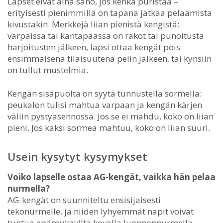
Lapset eivät aina sano, jos kenkä puristaa –
erityisesti pienimmillä on tapana jatkaa pelaamista
kivustakin. Merkkejä liian pienistä kengistä:
varpaissa tai kantapäässä on rakot tai punoitusta
harjoitusten jälkeen, lapsi ottaa kengät pois
ensimmäisenä tilaisuutena pelin jälkeen, tai kynsiin
on tullut mustelmia.
Kengän sisäpuolta on syytä tunnustella sormella:
peukalon tulisi mahtua varpaan ja kengän kärjen
väliin pystyasennossa. Jos se ei mahdu, koko on liian
pieni. Jos kaksi sormea mahtuu, koko on liian suuri.
Usein kysytyt kysymykset
Voiko lapselle ostaa AG-kengät, vaikka hän pelaa
nurmella?
AG-kengät on suunniteltu ensisijaisesti
tekonurmelle, ja niiden lyhyemmät napit voivat
tuntua epämukavilta kovalla luonnonnurmella.