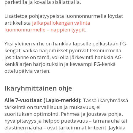
parketilla ja kovalla sisälattialla.
Lisätietoa pohjatyypeistä luonnonnurmella löydät
artikkelista
jalkapallokengän valinta
luonnonnurmelle – nappien tyypit
.
Yksi yleinen virhe on hankkia lapselle pelkästään FG-
kengät, vaikka harjoitukset pyörivät tekonurmella.
Jos tilanne on tämä, voi olla järkevintä hankkia AG-
kenkä arjen harjoituksiin ja keveämpi FG-kenkä
ottelupäiviä varten.
Ikäryhmittäinen ohje
Alle 7-vuotiaat (Lapio-merkki):
Tässä ikäryhmässä
tärkeintä on turvallisuus ja mukavuus, ei
suorituksen optimointi. Pehmeä ja joustava pohja,
hyvä pitävyys ja helppo puettavuus – tarranauha tai
elastinen nauha – ovat tärkeimmät kriteerit. Jäykkiä