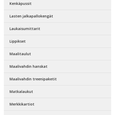
Kenkäpussit
Lasten jalkapallokengät
Laukaisumittarit
Lippikset
Maalitaulut
Maalivahdin hanskat
Maalivahdin treenipaketit
Matkalaukut
Merkkikartiot