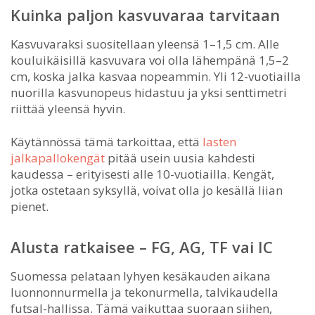
Kuinka paljon kasvuvaraa tarvitaan
Kasvuvaraksi suositellaan yleensä 1–1,5 cm. Alle
kouluikäisillä kasvuvara voi olla lähempänä 1,5–2
cm, koska jalka kasvaa nopeammin. Yli 12-vuotiailla
nuorilla kasvunopeus hidastuu ja yksi senttimetri
riittää yleensä hyvin.
Käytännössä tämä tarkoittaa, että
lasten
jalkapallokengät
pitää usein uusia kahdesti
kaudessa – erityisesti alle 10-vuotiailla. Kengät,
jotka ostetaan syksyllä, voivat olla jo kesällä liian
pienet.
Alusta ratkaisee – FG, AG, TF vai IC
Suomessa pelataan lyhyen kesäkauden aikana
luonnonnurmella ja tekonurmella, talvikaudella
futsal-hallissa. Tämä vaikuttaa suoraan siihen,