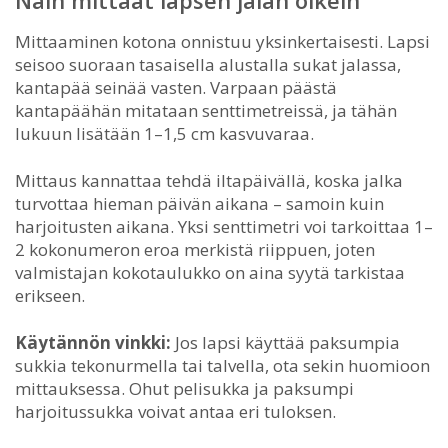
Mittaaminen kotona onnistuu yksinkertaisesti. Lapsi
seisoo suoraan tasaisella alustalla sukat jalassa,
kantapää seinää vasten. Varpaan päästä
kantapäähän mitataan senttimetreissä, ja tähän
lukuun lisätään 1–1,5 cm kasvuvaraa.
Mittaus kannattaa tehdä iltapäivällä, koska jalka
turvottaa hieman päivän aikana – samoin kuin
harjoitusten aikana. Yksi senttimetri voi tarkoittaa 1–
2 kokonumeron eroa merkistä riippuen, joten
valmistajan kokotaulukko on aina syytä tarkistaa
erikseen.
Käytännön vinkki:
Jos lapsi käyttää paksumpia
sukkia tekonurmella tai talvella, ota sekin huomioon
mittauksessa. Ohut pelisukka ja paksumpi
harjoitussukka voivat antaa eri tuloksen.