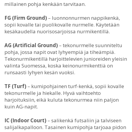
millainen pohja kenkään tarvitaan.
FG (Firm Ground)
– luonnonnurmen nappikenkä,
sopii kovalle tai puolikovalle nurmelle. Käytetään
kesäkaudella nuorisosarjoissa nurmikentillä.
AG (Artificial Ground)
– tekonurmelle suunniteltu
pohja, jossa napit ovat lyhyempiä ja tiheämpiä.
Tekonurmikentillä harjoittelevien junioreiden yleisin
valinta Suomessa, koska keinonurmikenttiä on
runsaasti lyhyen kesän vuoksi.
TF (Turf)
– kumipohjainen turf-kenkä, sopii kovalle
tekonurmelle ja hiekalle. Hyvä vaihtoehto
harjoituksiin, eikä kuluta tekonurmea niin paljon
kuin AG-napit.
IC (Indoor Court)
– salikenkä futsaliin ja talviseen
salijalkapalloon. Tasainen kumipohja tarjoaa pidon