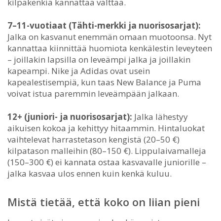
kilpakenkiä kannattaa välttää.
7–11-vuotiaat (Tähti-merkki ja nuorisosarjat):
Jalka on kasvanut enemmän omaan muotoonsa. Nyt
kannattaa kiinnittää huomiota kenkälestin leveyteen
– joillakin lapsilla on leveämpi jalka ja joillakin
kapeampi. Nike ja Adidas ovat usein
kapealestisempiä, kun taas New Balance ja Puma
voivat istua paremmin leveämpään jalkaan.
12+ (juniori- ja nuorisosarjat):
Jalka lähestyy
aikuisen kokoa ja kehittyy hitaammin. Hintaluokat
vaihtelevat harrastetason kengistä (20–50 €)
kilpatason malleihin (80–150 €). Lippulaivamalleja
(150–300 €) ei kannata ostaa kasvavalle juniorille –
jalka kasvaa ulos ennen kuin kenkä kuluu.
Mistä tietää, että koko on liian pieni