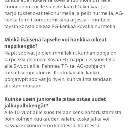
Luonnonnurmelle suositellaan FG-kenkää. Jos
harjoitukset ovat tekonurmella ja pelit nurmella, AG-
kenkä toimii kompromissina arjessa – mutta ei
täysin korvaa oikeaa FG-kenkää kovalla nurmella.
Minkä ikäisenä lapselle voi hankkia oikeat
nappikengät?
Napit sopivat jo pienimmillekin, kunhan pohja on
tarpeeksi pehmeä. Kovaa FG-nappea ei suositella
alle 5-vuotiaille. Pehmeä TF- tai AG-pohja on
turvallisempi aloitus. Kouluikäisille kaikki
pohjatypit sopivat jo hyvin, kun valinta tehdään
alustan mukaan.
Kuinka usein junioreille pitää ostaa uudet
jalkapallokengät?
Alle 10-vuotiaille suositellaan kenkien tarkistamista
noin kolmen kuukauden välein, koska jalka voi
kasvaa kokonumeron kahdessa–kolmessa