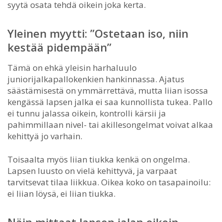
syytä osata tehdä oikein joka kerta.
Yleinen myytti: ”Ostetaan iso, niin
kestää pidempään”
Tämä on ehkä yleisin harhaluulo
juniorijalkapallokenkien hankinnassa. Ajatus
säästämisestä on ymmärrettävä, mutta liian isossa
kengässä lapsen jalka ei saa kunnollista tukea. Pallo
ei tunnu jalassa oikein, kontrolli kärsii ja
pahimmillaan nivel- tai akillesongelmat voivat alkaa
kehittyä jo varhain.
Toisaalta myös liian tiukka kenkä on ongelma.
Lapsen luusto on vielä kehittyvä, ja varpaat
tarvitsevat tilaa liikkua. Oikea koko on tasapainoilu:
ei liian löysä, ei liian tiukka.
Näin mittaat lapsen jalan oikein