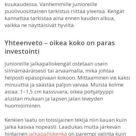
kuukaudessa. Vanhemmille junioreille
puolivuosittainen tarkistus riittää yleensä. Kengät
kannattaa tarkistaa aina ennen kauden alkua,
vaikka ne näyttäisivät hyviltä.
Yhteenveto – oikea koko on paras
investointi
Junioreille jalkapallokengät ostetaan usein
silmämääräisesti tai arvaamalla, mikä johtaa
helposti epäsopivaan kokoon. Mittaaminen vie kaksi
minuuttia ja säästää paljon vaivaa. Muista kolme
asiaa: 1–1,5 cm kasvuvara, oikea pohjatyyppi
alustan mukaan ja lapsen jalan leveyden
huomioiminen.
Kenkien laatu on toissijainen tekijä niin kauan kuin
jalka kasvaa nopeasti. Laadukas mutta järkevän
hintainen
jalkapallokenkä
on parempi valinta kuin