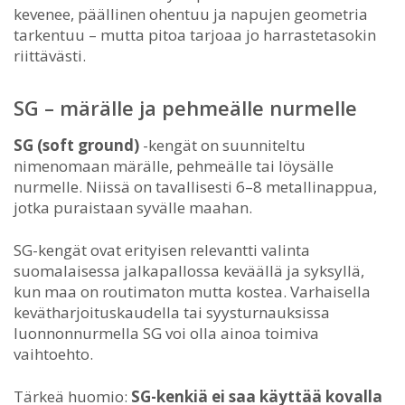
kevenee, päällinen ohentuu ja napujen geometria
tarkentuu – mutta pitoa tarjoaa jo harrastetasokin
riittävästi.
SG – märälle ja pehmeälle nurmelle
SG (soft ground)
-kengät on suunniteltu
nimenomaan märälle, pehmeälle tai löysälle
nurmelle. Niissä on tavallisesti 6–8 metallinappua,
jotka puraistaan syvälle maahan.
SG-kengät ovat erityisen relevantti valinta
suomalaisessa jalkapallossa keväällä ja syksyllä,
kun maa on routimaton mutta kostea. Varhaisella
kevätharjoituskaudella tai syysturnauksissa
luonnonnurmella SG voi olla ainoa toimiva
vaihtoehto.
Tärkeä huomio:
SG-kenkiä ei saa käyttää kovalla