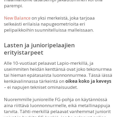
parempi.
New Balance
on yksi merkeistä, joka tarjoaa
selkeästi erilaisia napugeometrioita eri
pelipaikkoihin suunnitelluissa malleissaan.
Lasten ja junioripelaajien
erityistarpeet
Alle 10-vuotiaat pelaavat Lapio-merkillä, ja
useimmiten heidän kenttänsä ovat joko tekonurmea
tai hieman epätasaista luonnonnurmea. Tässä iässä
kenkävalinnassa tärkeintä on
oikea koko ja keveys
– ei napujen tekniset ominaisuudet.
Nuoremmille junioreille FG-pohja on käytännössä
aina riittävä luonnonnurmelle, eikä metallinappuja
tarvita. Tähti-merkillä pelaavat vanhemmat juniorit