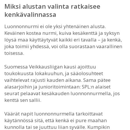
Miksi alustan valinta ratkaisee
kenkävalinnassa
Luonnonnurmi ei ole yksi yhtenäinen alusta.
Keväinen kostea nurmi, kuiva kesäkenttä ja syksyn
löysä maa käyttäytyvät kaikki eri tavalla – ja kenkä,
joka toimii yhdessä, voi olla suorastaan vaarallinen
toisessa.
Suomessa Veikkausliigan kausi ajoittuu
toukokuusta lokakuuhun, ja sääolosuhteet
vaihtelevat rajusti kauden aikana. Sama pätee
alasarjoihin ja junioritoimintaan: SPL:n alaiset
seurat pelaavat kesäkauden luonnonnurmella, jos
kenttä sen sallii.
Väärät napit luonnonnurmella tarkoittavat
käytännössä sitä, että kenkä ei pure maahan
kunnolla tai se juuttuu liian syvälle. Kumpikin