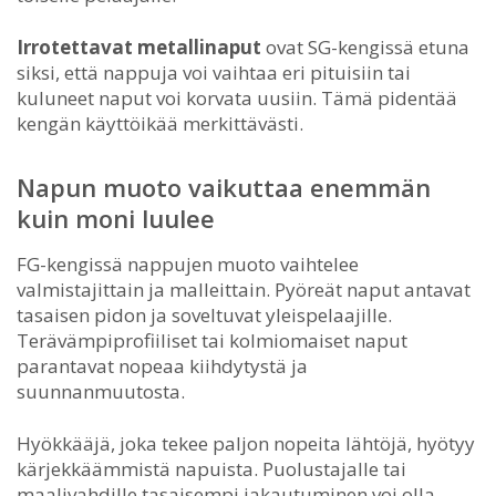
Irrotettavat metallinaput
ovat SG-kengissä etuna
siksi, että nappuja voi vaihtaa eri pituisiin tai
kuluneet naput voi korvata uusiin. Tämä pidentää
kengän käyttöikää merkittävästi.
Napun muoto vaikuttaa enemmän
kuin moni luulee
FG-kengissä nappujen muoto vaihtelee
valmistajittain ja malleittain. Pyöreät naput antavat
tasaisen pidon ja soveltuvat yleispelaajille.
Terävämpiprofiiliset tai kolmiomaiset naput
parantavat nopeaa kiihdytystä ja
suunnanmuutosta.
Hyökkääjä, joka tekee paljon nopeita lähtöjä, hyötyy
kärjekkäämmistä napuista. Puolustajalle tai
maalivahdille tasaisempi jakautuminen voi olla