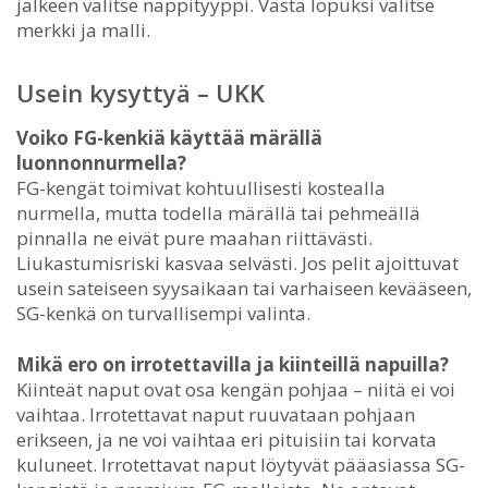
jälkeen valitse nappityyppi. Vasta lopuksi valitse
merkki ja malli.
Usein kysyttyä – UKK
Voiko FG-kenkiä käyttää märällä
luonnonnurmella?
FG-kengät toimivat kohtuullisesti kostealla
nurmella, mutta todella märällä tai pehmeällä
pinnalla ne eivät pure maahan riittävästi.
Liukastumisriski kasvaa selvästi. Jos pelit ajoittuvat
usein sateiseen syysaikaan tai varhaiseen kevääseen,
SG-kenkä on turvallisempi valinta.
Mikä ero on irrotettavilla ja kiinteillä napuilla?
Kiinteät naput ovat osa kengän pohjaa – niitä ei voi
vaihtaa. Irrotettavat naput ruuvataan pohjaan
erikseen, ja ne voi vaihtaa eri pituisiin tai korvata
kuluneet. Irrotettavat naput löytyvät pääasiassa SG-