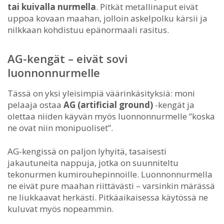
tai kuivalla nurmella
. Pitkät metallinaput eivät
uppoa kovaan maahan, jolloin askelpolku kärsii ja
nilkkaan kohdistuu epänormaali rasitus.
AG-kengät – eivät sovi
luonnonnurmelle
Tässä on yksi yleisimpiä väärinkäsityksiä: moni
pelaaja ostaa
AG (artificial ground)
-kengät ja
olettaa niiden käyvän myös luonnonnurmelle ”koska
ne ovat niin monipuoliset”.
AG-kengissä on paljon lyhyitä, tasaisesti
jakautuneita nappuja, jotka on suunniteltu
tekonurmen kumirouhepinnoille. Luonnonnurmella
ne eivät pure maahan riittävästi – varsinkin märässä
ne liukkaavat herkästi. Pitkäaikaisessa käytössä ne
kuluvat myös nopeammin.