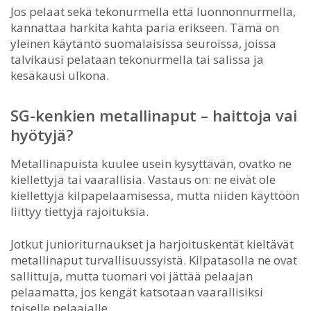
Jos pelaat sekä tekonurmella että luonnonnurmella,
kannattaa harkita kahta paria erikseen. Tämä on
yleinen käytäntö suomalaisissa seuroissa, joissa
talvikausi pelataan tekonurmella tai salissa ja
kesäkausi ulkona.
SG-kenkien metallinaput – haittoja vai
hyötyjä?
Metallinapuista kuulee usein kysyttävän, ovatko ne
kiellettyjä tai vaarallisia. Vastaus on: ne eivät ole
kiellettyjä kilpapelaamisessa, mutta niiden käyttöön
liittyy tiettyjä rajoituksia.
Jotkut junioriturnaukset ja harjoituskentät kieltävät
metallinaput turvallisuussyistä. Kilpatasolla ne ovat
sallittuja, mutta tuomari voi jättää pelaajan
pelaamatta, jos kengät katsotaan vaarallisiksi
toiselle pelaajalle.