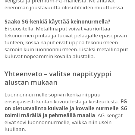
kengistä ja premium-FG-malleista. Ne antavat
enemmän joustavuutta olosuhteiden muuttuessa.
Saako SG-kenkiä käyttää keinonurmella?
Ei suositella. Metallinaput voivat vaurioittaa
tekonurmen pintaa ja tuovat pelaajalle epäsopivan
tunteen, koska naput eivät uppoa tekonurmeen
samoin kuin luonnonnurmeen. Lisäksi metallinaput
kuluvat nopeammin kovalla alustalla.
Yhteenveto – valitse nappityyppi
alustan mukaan
Luonnonnurmelle sopivin kenkä riippuu
ensisijaisesti kentän kovuudesta ja kosteudesta.
FG
on oletusvalinta kuivalle ja kovalle nurmelle
,
SG
toimii märällä ja pehmeällä maalla
. AG-kengät
eivät sovi luonnonnurmelle, vaikka niin usein
luullaan.