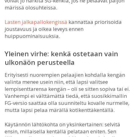
voivat jo harkita SG-kenkiä, jos he pelaavat paljon
märissä olosuhteissa.
Lasten jalkapallokengissä
kannattaa priorisoida
joustavuus ja oikea leveys ennen
huippuominaisuuksia.
Yleinen virhe: kenkä ostetaan vain
ulkonäön perusteella
Erityisesti nuorempien pelaajien kohdalla kengän
valinta menee usein niin, että lapsi valitsee
lempisenttarensa kengän – oli se sitten sopiva tai ei.
Vanhempi ei välttämättä tiedä, että suosikkimallin
FG-versio saattaa olla suunniteltu kovalle nurmelle,
mutta lapsi pelaa märällä kotikenttäkentällä.
Käytännön lähtökohta on yksinkertainen: selvitä
ensin, millaisella kentällä pelataan eniten. Sen