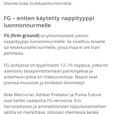
tilanne lisää loukkaantumisriskiä.
FG – eniten käytetty nappityyppi
luonnonnurmelle
FG (firm ground)
on ylivoimaisesti yleisin
nappityyppi luonnonnurmelle. Se soveltuu kovalle
tai keskikuivalle nurmelle, jossa maa ei ole liian
pehmeää.
FG-pohjassa on tyypillisesti 12–16 nappua, jotka on
asemoitu tasapainottamaan painonjakoa ja
antamaan pitoa eri liikesuunnissa. Naput ovat
yleensä muoviset ja kiinteästi kiinnitetyt.
Nike Mercurial, Adidas Predator ja Puma Future
ovat kaikki saatavilla FG-versioina. Ero
harrastetason ja ammattilaisten lippulaivamallien
välillä on merkittävä: ylöspäin mennessä kenkä