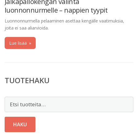
Jalkapallokengän valinta
luonnonnurmelle – nappien tyypit
Luonnonnurmella pelaaminen asettaa kengälle vaatimuksia,
joita ei saa aliarvioida.
Lue lisää
»
TUOTEHAKU
Etsi:
HAKU