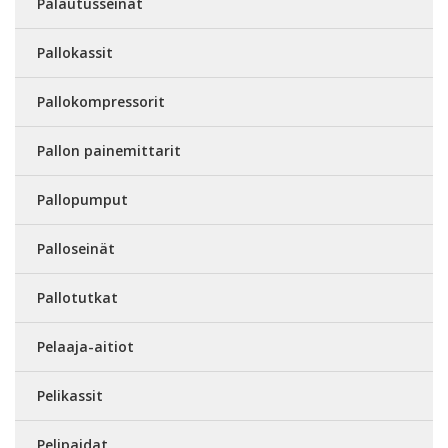
Palautusseinät
Pallokassit
Pallokompressorit
Pallon painemittarit
Pallopumput
Palloseinät
Pallotutkat
Pelaaja-aitiot
Pelikassit
Pelipaidat