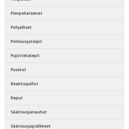
Pienpeliareenat
Pohjalliset
Polvisuojateipit
Pujottelukepit
Puserot
Reaktiopallot
Reput
Säärisuojanauhat
Säärisuojapidikkeet