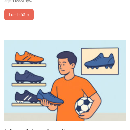
arjen kysymys.
Lue lisää
»