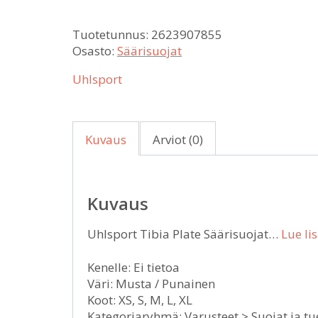
Tuotetunnus:
2623907855
Osasto:
Säärisuojat
Uhlsport
Kuvaus
Arviot (0)
Kuvaus
Uhlsport Tibia Plate Säärisuojat…
Lue li
Kenelle: Ei tietoa
Väri: Musta / Punainen
Koot: XS, S, M, L, XL
Kategoriaryhmä: Varusteet > Suojat ja tu