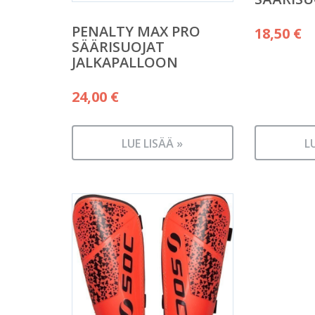
PENALTY MAX PRO
18,50
€
SÄÄRISUOJAT
JALKAPALLOON
24,00
€
LUE LISÄÄ »
L