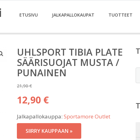
i
ETUSIVU
JALKAPALLOKAUPAT
TUOTTEET
UHLSPORT TIBIA PLATE
SÄÄRISUOJAT MUSTA /
PUNAINEN
E
21,90
€
Alkuperäinen
12,90
€
hinta
Nykyinen
oli:
Jalkapallokauppa:
Sportamore Outlet
hinta
21,90 €.
on:
SIIRRY KAUPPAAN »
12,90 €.