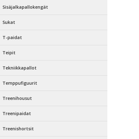
Sisäjalkapallokengät
Sukat
T-paidat
Teipit
Tekniikkapallot
Temppufiguurit
Treenihousut
Treenipaidat
Treenishortsit