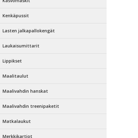
Kasvomaskit
Kenkäpussit
Lasten jalkapallokengät
Laukaisumittarit
Lippikset
Maalitaulut
Maalivahdin hanskat
Maalivahdin treenipaketit
Matkalaukut
Merkkikartiot