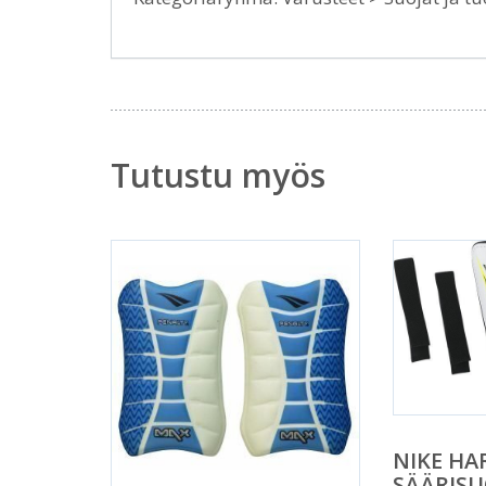
Tutustu myös
NIKE HA
SÄÄRISU