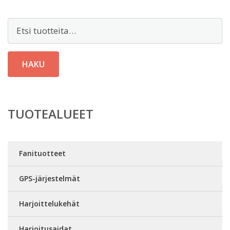
Etsi:
HAKU
TUOTEALUEET
Fanituotteet
GPS-järjestelmät
Harjoittelukehät
Harjoitusaidat