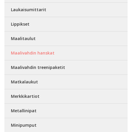
Laukaisumittarit
Lippikset
Maalitaulut
Maalivahdin hanskat
Maalivahdin treenipaketit
Matkalaukut
Merkkikartiot
Metallinipat
Minipumput