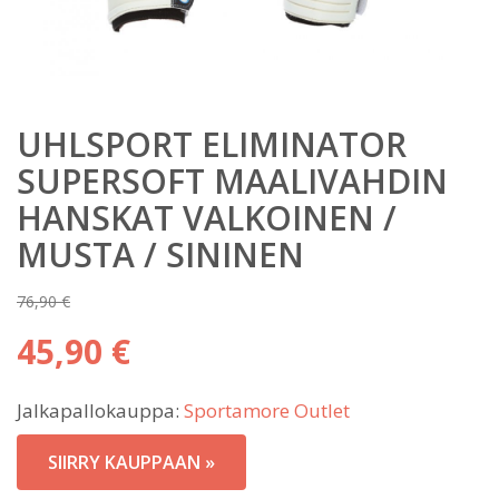
UHLSPORT ELIMINATOR
SUPERSOFT MAALIVAHDIN
HANSKAT VALKOINEN /
MUSTA / SININEN
76,90
€
Alkuperäinen
45,90
€
hinta
Nykyinen
oli:
Jalkapallokauppa:
Sportamore Outlet
hinta
76,90 €.
on:
SIIRRY KAUPPAAN »
45,90 €.