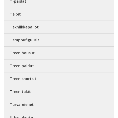
T-paidat
Teipit
Tekniikkapallot
Temppufiguurit
Treenihousut
Treenipaidat
Treenishortsit
Treenitakit
Turvamiehet
Urheilulaukut