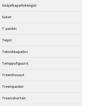
Sisäjalkapallokengät
Sukat
T-paidat
Teipit
Tekniikkapallot
Temppufiguurit
Treenihousut
Treenipaidat
Treenishortsit