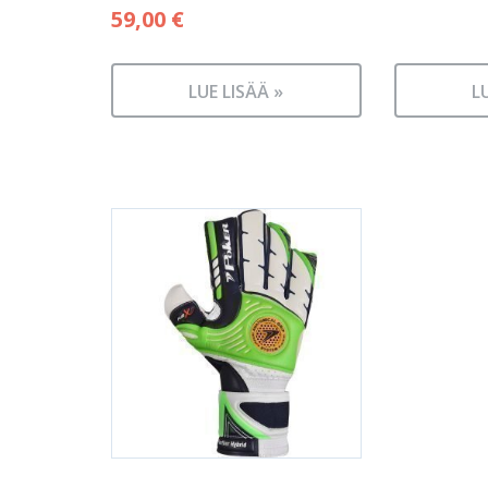
59,00
€
LUE LISÄÄ »
L