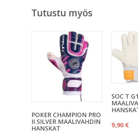
Tutustu myös
SOC T G
MAALIV
HANSKA
POKER CHAMPION PRO
II SILVER MAALIVAHDIN
9,90
€
HANSKAT