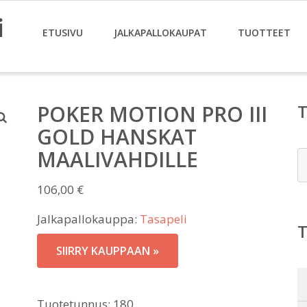
i
ETUSIVU
JALKAPALLOKAUPAT
TUOTTEET
POKER MOTION PRO III
GOLD HANSKAT
MAALIVAHDILLE
E
106,00
€
Jalkapallokauppa:
Tasapeli
SIIRRY KAUPPAAN »
Tuotetunnus:
180