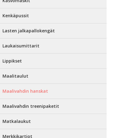
Kasvomaskit
Kenkäpussit
Lasten jalkapallokengät
Laukaisumittarit
Lippikset
Maalitaulut
Maalivahdin hanskat
Maalivahdin treenipaketit
Matkalaukut
Merkkikartiot