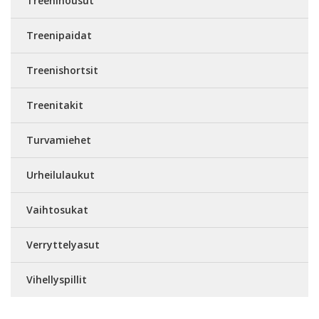
Treenihousut
Treenipaidat
Treenishortsit
Treenitakit
Turvamiehet
Urheilulaukut
Vaihtosukat
Verryttelyasut
Vihellyspillit