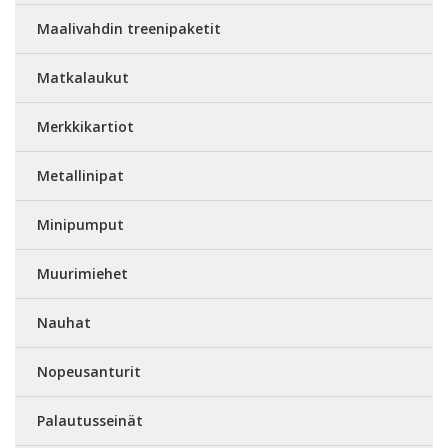
Maalivahdin treenipaketit
Matkalaukut
Merkkikartiot
Metallinipat
Minipumput
Muurimiehet
Nauhat
Nopeusanturit
Palautusseinät