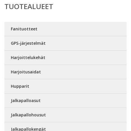
TUOTEALUEET
Fanituotteet
GPS-järjestelmät
Harjoittelukehät
Harjoitusaidat
Hupparit
Jalkapalloasut
Jalkapallohousut
Jalkapallokengät