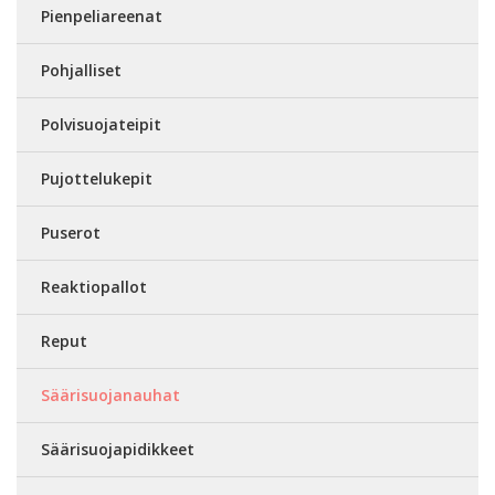
Pienpeliareenat
Pohjalliset
Polvisuojateipit
Pujottelukepit
Puserot
Reaktiopallot
Reput
Säärisuojanauhat
Säärisuojapidikkeet