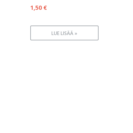
1,50
€
LUE LISÄÄ »