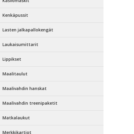
Kasvomaskit
Kenkäpussit
Lasten jalkapallokengät
Laukaisumittarit
Lippikset
Maalitaulut
Maalivahdin hanskat
Maalivahdin treenipaketit
Matkalaukut
Merkkikartiot