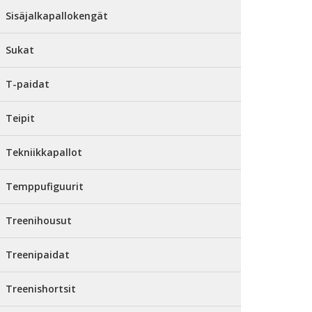
Sisäjalkapallokengät
Sukat
T-paidat
Teipit
Tekniikkapallot
Temppufiguurit
Treenihousut
Treenipaidat
Treenishortsit