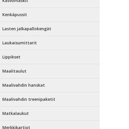
Kasvomaskit
Kenkäpussit
Lasten jalkapallokengät
Laukaisumittarit
Lippikset
Maalitaulut
Maalivahdin hanskat
Maalivahdin treenipaketit
Matkalaukut
Merkkikartiot