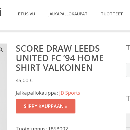
i
ETUSIVU
JALKAPALLOKAUPAT
TUOTTEET
SCORE DRAW LEEDS
UNITED FC ’94 HOME
SHIRT VALKOINEN
E
45,00
€
Jalkapallokauppa:
JD Sports
SIIRRY KAUPPAAN »
Tuotetunnus:
1858092