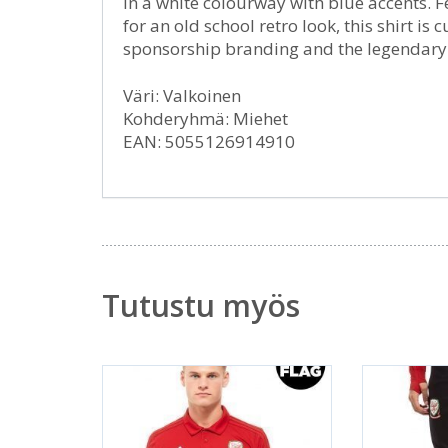
in a white colourway with blue accents. 
for an old school retro look, this shirt is c
sponsorship branding and the legendary c
Väri: Valkoinen
Kohderyhmä: Miehet
EAN: 5055126914910
Tutustu myös