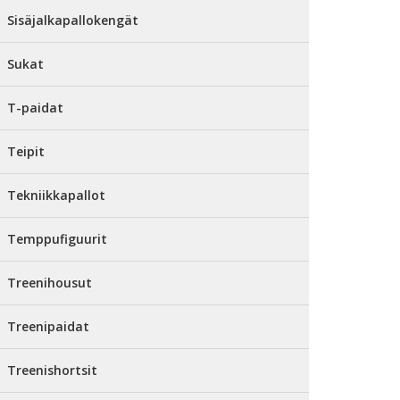
Sisäjalkapallokengät
Sukat
T-paidat
Teipit
Tekniikkapallot
Temppufiguurit
Treenihousut
Treenipaidat
Treenishortsit