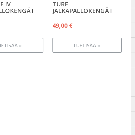
E IV
TURF
ALLOKENGÄT
JALKAPALLOKENGÄT
49,00
€
UE LISÄÄ »
LUE LISÄÄ »