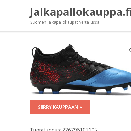
Jalkapallokauppa.f
Suomen jalkapallokaupat vertailussa
SIIRRY KAUPPAAN »
Tuotetunnus:
276796101105