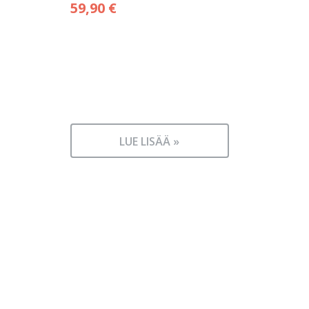
59,90
€
LUE LISÄÄ »