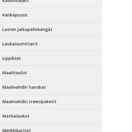
Kasvomaskit
Kenkäpussit
Lasten jalkapallokengät
Laukaisumittarit
Lippikset
Maalitaulut
Maalivahdin hanskat
Maalivahdin treenipaketit
Matkalaukut
Merkkikartiot