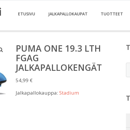
i
ETUSIVU
JALKAPALLOKAUPAT
TUOTTEET
PUMA ONE 19.3 LTH
FGAG
JALKAPALLOKENGÄT
E
54,99
€
Jalkapallokauppa:
Stadium