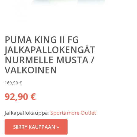
PUMA KING II FG
JALKAPALLOKENGÄT
NURMELLE MUSTA /
VALKOINEN
169,90
€
Alkuperäinen
92,90
€
hinta
Nykyinen
oli:
Jalkapallokauppa:
Sportamore Outlet
hinta
169,90 €.
on:
SIIRRY KAUPPAAN »
92,90 €.