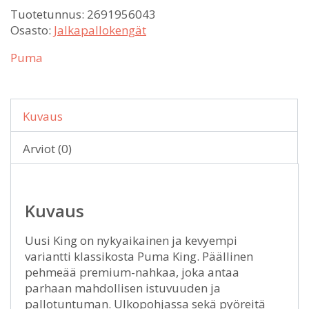
Tuotetunnus:
2691956043
Osasto:
Jalkapallokengät
Puma
Kuvaus
Arviot (0)
Kuvaus
Uusi King on nykyaikainen ja kevyempi
variantti klassikosta Puma King. Päällinen
pehmeää premium-nahkaa, joka antaa
parhaan mahdollisen istuvuuden ja
pallotuntuman. Ulkopohjassa sekä pyöreitä