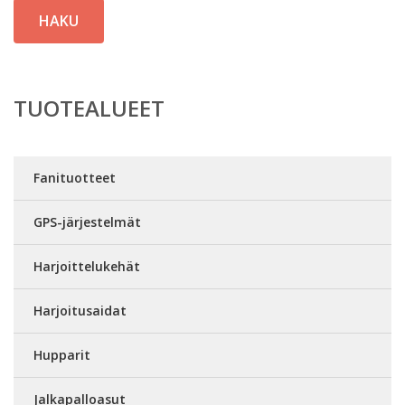
HAKU
TUOTEALUEET
Fanituotteet
GPS-järjestelmät
Harjoittelukehät
Harjoitusaidat
Hupparit
Jalkapalloasut