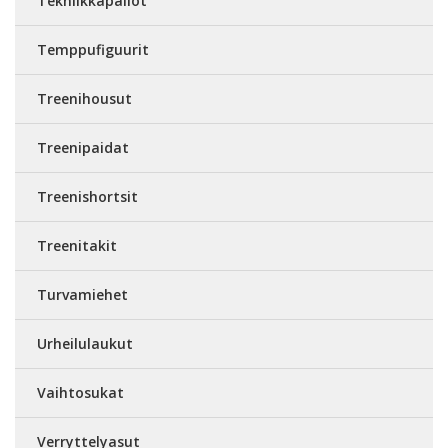
Tekniikkapallot
Temppufiguurit
Treenihousut
Treenipaidat
Treenishortsit
Treenitakit
Turvamiehet
Urheilulaukut
Vaihtosukat
Verryttelyasut