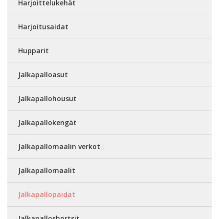
Harjoittelukehät
Harjoitusaidat
Hupparit
Jalkapalloasut
Jalkapallohousut
Jalkapallokengät
Jalkapallomaalin verkot
Jalkapallomaalit
Jalkapallopaidat
Jalkapalloshortsit