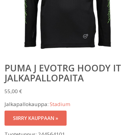
PUMA J EVOTRG HOODY IT
JALKAPALLOPAITA
55,00
€
Jalkapallokauppa:
Stadium
SIIRRY KAUPPAAN »
Tuotetunnus:
244564101