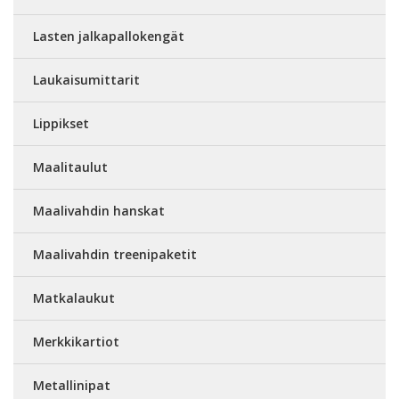
Lasten jalkapallokengät
Laukaisumittarit
Lippikset
Maalitaulut
Maalivahdin hanskat
Maalivahdin treenipaketit
Matkalaukut
Merkkikartiot
Metallinipat