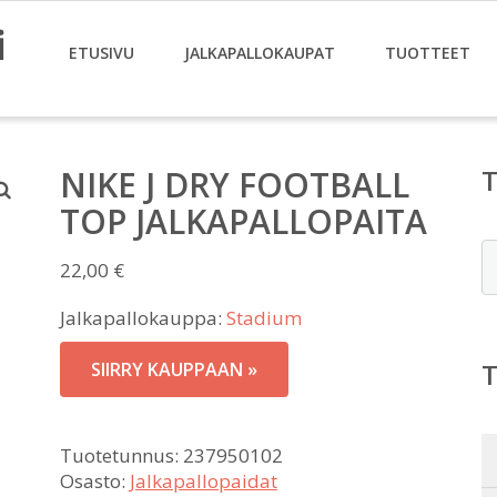
i
ETUSIVU
JALKAPALLOKAUPAT
TUOTTEET
NIKE J DRY FOOTBALL
TOP JALKAPALLOPAITA
E
22,00
€
Jalkapallokauppa:
Stadium
SIIRRY KAUPPAAN »
Tuotetunnus:
237950102
Osasto:
Jalkapallopaidat