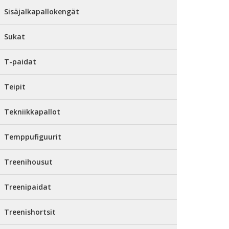
Sisäjalkapallokengät
Sukat
T-paidat
Teipit
Tekniikkapallot
Temppufiguurit
Treenihousut
Treenipaidat
Treenishortsit