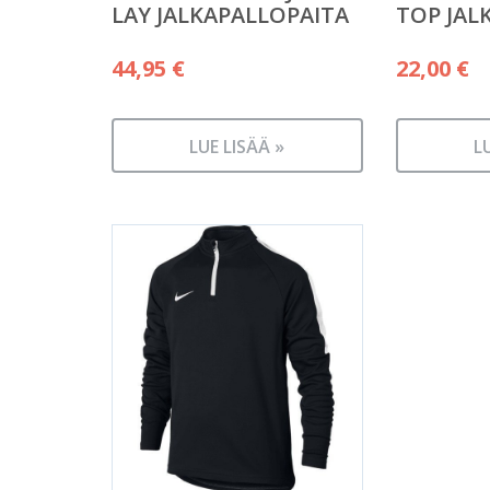
LAY JALKAPALLOPAITA
TOP JAL
44,95
€
22,00
€
LUE LISÄÄ »
L