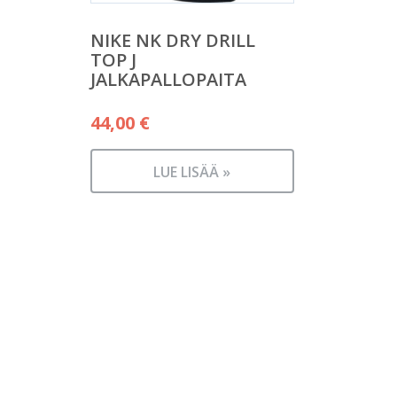
NIKE NK DRY DRILL
TOP J
JALKAPALLOPAITA
44,00
€
LUE LISÄÄ »