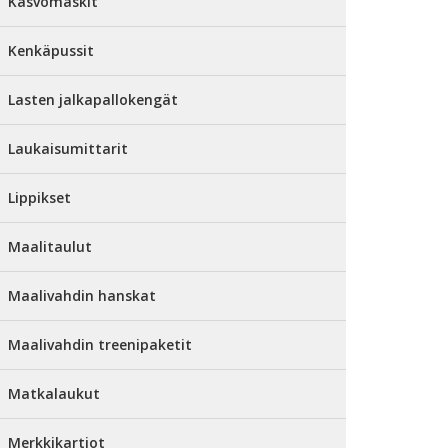
Kasvomaskit
Kenkäpussit
Lasten jalkapallokengät
Laukaisumittarit
Lippikset
Maalitaulut
Maalivahdin hanskat
Maalivahdin treenipaketit
Matkalaukut
Merkkikartiot