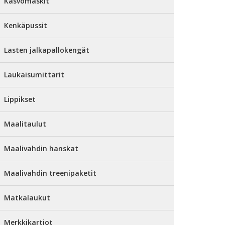
Kasvomaskit
Kenkäpussit
Lasten jalkapallokengät
Laukaisumittarit
Lippikset
Maalitaulut
Maalivahdin hanskat
Maalivahdin treenipaketit
Matkalaukut
Merkkikartiot