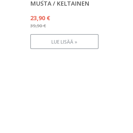
MUSTA / KELTAINEN
Alkuperäinen
23,90
€
hinta
39,90
€
Nykyinen
oli:
hinta
39,90 €.
LUE LISÄÄ »
on:
23,90 €.