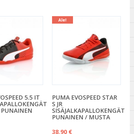
Ale!
OSPEED 5.5 IT
PUMA EVOSPEED STAR
KAPALLOKENGÄT
S JR
 PUNAINEN
SISÄJALKAPALLOKENGÄT
PUNAINEN / MUSTA
äinen
Alkuperäinen
38,90
€