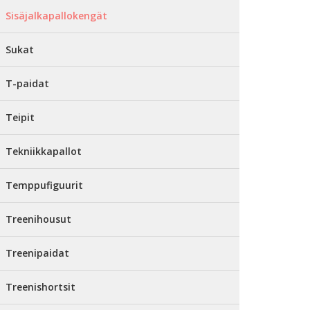
Sisäjalkapallokengät
Sukat
T-paidat
Teipit
Tekniikkapallot
Temppufiguurit
Treenihousut
Treenipaidat
Treenishortsit