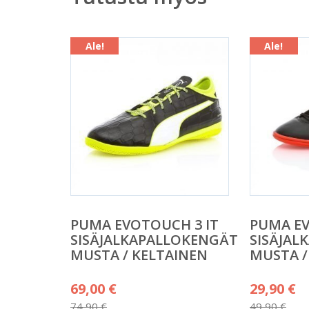
Ale!
Ale!
PUMA EVOTOUCH 3 IT
PUMA EV
SISÄJALKAPALLOKENGÄT
SISÄJAL
MUSTA / KELTAINEN
MUSTA /
Alkuperäinen
Alkuper
69,00
€
29,90
€
hinta
hinta
74,90
€
49,90
€