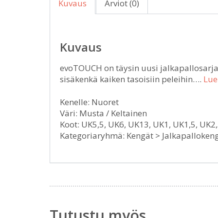
Kuvaus
Arviot (0)
Kuvaus
evoTOUCH on täysin uusi jalkapallosarj
sisäkenkä kaiken tasoisiin peleihin….
Lue
Kenelle: Nuoret
Väri: Musta / Keltainen
Koot: UK5,5, UK6, UK13, UK1, UK1,5, UK2,
Kategoriaryhmä: Kengät > Jalkapallokeng
Tutustu myös