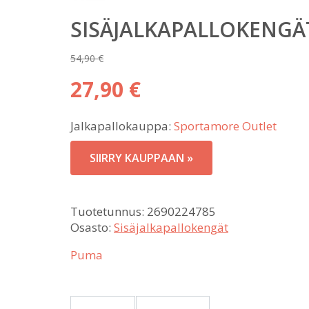
SISÄJALKAPALLOKENGÄ
54,90
€
Alkuperäinen
27,90
€
hinta
Nykyinen
oli:
Jalkapallokauppa:
Sportamore Outlet
hinta
54,90 €.
on:
SIIRRY KAUPPAAN »
27,90 €.
Tuotetunnus:
2690224785
Osasto:
Sisäjalkapallokengät
Puma