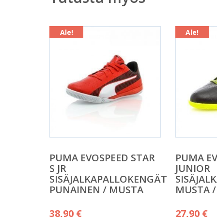
Ale!
Ale!
PUMA EVOSPEED STAR
PUMA EV
S JR
JUNIOR
SISÄJALKAPALLOKENGÄT
SISÄJAL
PUNAINEN / MUSTA
MUSTA /
Alkuperäinen
Alkuper
38,90
€
27,90
€