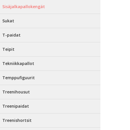
Sisäjalkapallokengät
Sukat
T-paidat
Teipit
Tekniikkapallot
Temppufiguurit
Treenihousut
Treenipaidat
Treenishortsit