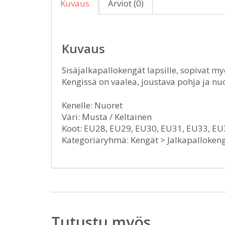
Kuvaus
Arviot (0)
Kuvaus
Sisäjalkapallokengät lapsille, sopivat m
Kengissä on vaalea, joustava pohja ja n
Kenelle: Nuoret
Väri: Musta / Keltainen
Koot: EU28, EU29, EU30, EU31, EU33, EU
Kategoriaryhmä: Kengät > Jalkapallokeng
Tutustu myös