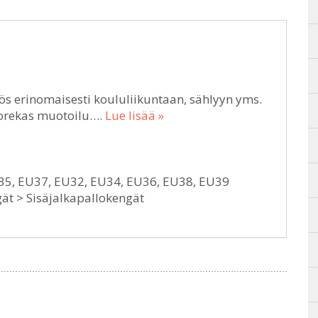
yös erinomaisesti koululiikuntaan, sählyyn yms.
uorekas muotoilu….
Lue lisää »
35, EU37, EU32, EU34, EU36, EU38, EU39
ät > Sisäjalkapallokengät