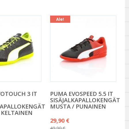
Ale!
OTOUCH 3 IT
PUMA EVOSPEED 5.5 IT
SISÄJALKAPALLOKENGÄT
KAPALLOKENGÄT
MUSTA / PUNAINEN
 KELTAINEN
Alkuperäinen
29,90
€
äinen
hinta
49,90
€