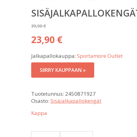
SISÄJALKAPALLOKENGÄ
39,90
€
Alkuperäinen
23,90
€
hinta
Nykyinen
oli:
Jalkapallokauppa:
Sportamore Outlet
hinta
39,90 €.
on:
SIIRRY KAUPPAAN »
23,90 €.
Tuotetunnus:
2450871927
Osasto:
Sisäjalkapallokengät
Kappa