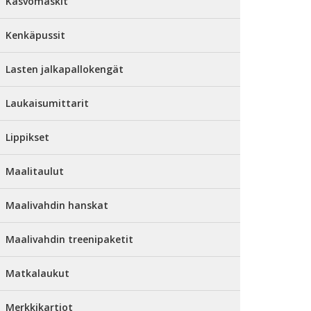
Kasvomaskit
Kenkäpussit
Lasten jalkapallokengät
Laukaisumittarit
Lippikset
Maalitaulut
Maalivahdin hanskat
Maalivahdin treenipaketit
Matkalaukut
Merkkikartiot