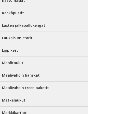
Kasvomaskit
Kenkäpussit
Lasten jalkapallokengät
Laukaisumittarit
Lippikset
Maalitaulut
Maalivahdin hanskat
Maalivahdin treenipaketit
Matkalaukut
Merkkikartiot