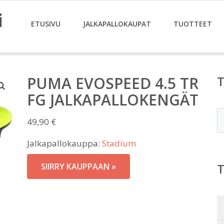
i
ETUSIVU
JALKAPALLOKAUPAT
TUOTTEET
PUMA EVOSPEED 4.5 TR
FG JALKAPALLOKENGÄT
E
49,90
€
Jalkapallokauppa:
Stadium
SIIRRY KAUPPAAN »