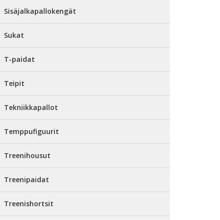
Sisäjalkapallokengät
Sukat
T-paidat
Teipit
Tekniikkapallot
Temppufiguurit
Treenihousut
Treenipaidat
Treenishortsit